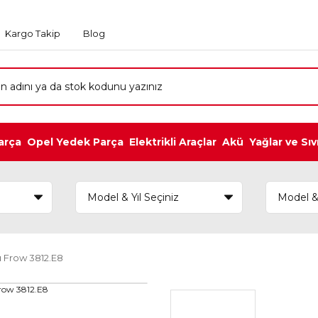
Kargo Takip
Blog
arça
Opel Yedek Parça
Elektrikli Araçlar
Akü
Yağlar ve Sıv
 Frow 3812.E8