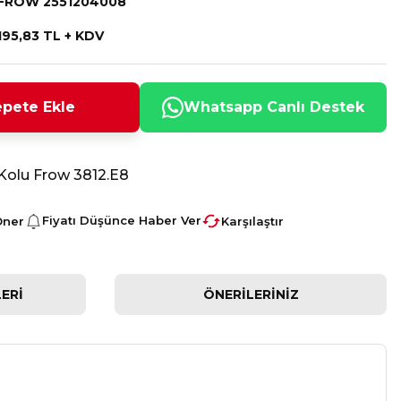
FROW 2551204008
195,83 TL + KDV
pete Ekle
Whatsapp Canlı Destek
Kolu Frow 3812.E8
Fiyatı Düşünce Haber Ver
Öner
Karşılaştır
ERI
ÖNERILERINIZ