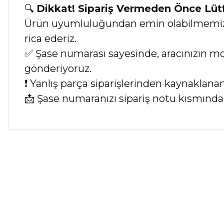
🔍
Dikkat! Sipariş Vermeden Önce Lü
Ürün uyumluluğundan emin olabilmemiz iç
rica ederiz.
✅ Şase numarası sayesinde, aracınızın mod
gönderiyoruz.
❗ Yanlış parça siparişlerinden kaynaklan
📩 Şase numaranızı sipariş notu kısmında b
Bu ürünün fiyat bilgisi, resim, ürün açıklamalarında ve diğer ko
Görüş ve önerileriniz için teşekkür ederiz.
Ürün resmi kalitesiz, bozuk veya görüntülenemiyor.
Ürün açıklamasında eksik bilgiler bulunuyor.
Ürün bilgilerinde hatalar bulunuyor.