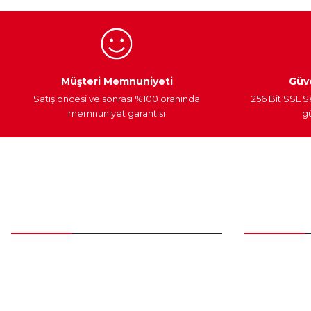
Ürün fiyatı diğer sitelerden daha pahalı.
Bu ürüne benzer farklı alternatifler olmalı.
Egzoz Sistemi
Periyodik Bakım
Fren Diskleri
Müşteri Memnuniyeti
Güve
Satış öncesi ve sonrası %100 oranında
256 Bit SSL S
memnuniyet garantisi
gü
Müşteri Hizmetleri
Parça Gö
0 (312) 385 20 00
Yeni Üyelik
Üye Girişi
0554 560 06 06