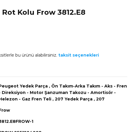
Rot Kolu Frow 3812.E8
itlerle bu ürünü alabilirsiniz.
taksit seçenekleri
Peugeot Yedek Parça
,
Ön Takım-Arka Takım - Aks - Fren
- Direksiyon - Motor Şanzuman Takozu - Amortisör -
Helezon - Gaz Fren Teli
,
207 Yedek Parça
,
207
Frow
3812.E8FROW-1