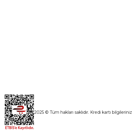
Şifremi Unut
İnönü Mahallesi Başkent sanayi sitesi
1763.Sok No:8 Yenimahalle / Ankara
destek@parcagonder.com
İletişim Bilgilerimiz
2025 © Tüm hakları saklıdır. Kredi kartı bilgilerini