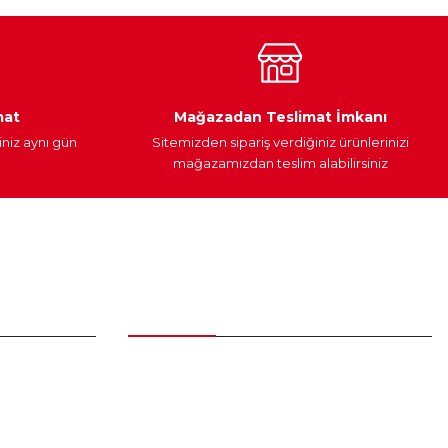
Araç Yağları
Yedek Parça
mat
Mağazadan Teslimat İmkanı
iniz aynı gün
Sitemizden sipariş verdiğiniz ürünlerinizi
mağazamızdan teslim alabilirsiniz
Alışveriş
Üyelik Sözleşmesi
Mesafeli Satış Sözleşmesi