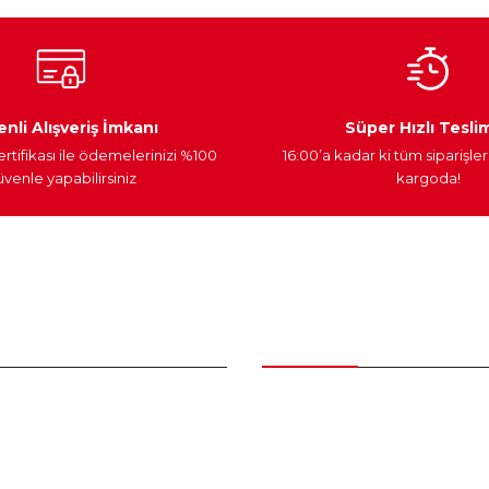
Ateşleme Sistemi
Elektronik Güç
Araç Farları
nli Alışveriş İmkanı
Süper Hızlı Tesli
ertifikası ile ödemelerinizi %100
16:00’a kadar ki tüm siparişler
venle yapabilirsiniz
kargoda!
Gönder
nder
Kategoriler
Bakım Setleri ve kombinler
Peugeot Yedek Parça