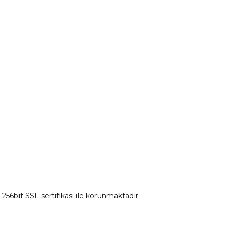
tum
Citroen Yedek Parça
Ds Yedek Parça
z 256bit SSL sertifikası ile korunmaktadır.