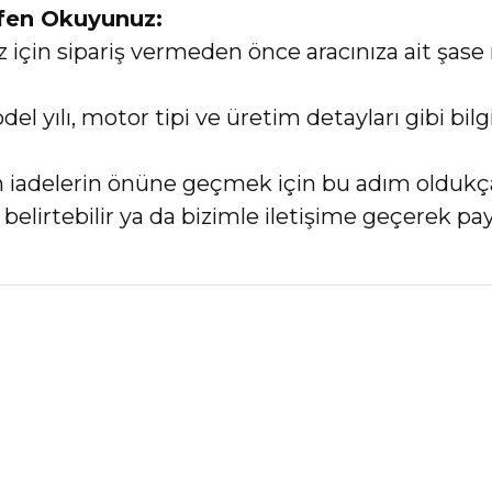
tfen Okuyunuz:
in sipariş vermeden önce aracınıza ait şase 
el yılı, motor tipi ve üretim detayları gibi bi
an iadelerin önüne geçmek için bu adım oldukç
elirtebilir ya da bizimle iletişime geçerek payl
nularda yetersiz gördüğünüz noktaları öneri formunu kullanarak tarafımız
Bu ürüne ilk yorumu siz yapın!
Yorum Yaz