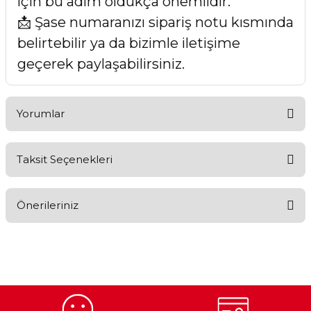
için bu adım oldukça önemlidir.
📩 Şase numaranızı sipariş notu kısmında
belirtebilir ya da bizimle iletişime
geçerek paylaşabilirsiniz.
Yorumlar
Taksit Seçenekleri
Bu ürüne ilk yorumu siz yapın!
Önerileriniz
Yorum Yaz
Bu ürünün fiyat bilgisi, resim, ürün açıklamalarında ve diğer
konularda yetersiz gördüğünüz noktaları öneri formunu
kullanarak tarafımıza iletebilirsiniz.
Görüş ve önerileriniz için teşekkür ederiz.