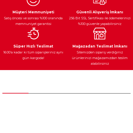
Ürün resmi kalitesiz, bozuk veya görüntülenemiyor.
Egzoz Sistemi
Periyodik Bakım
Fren Diskleri
Ürün açıklamasında eksik bilgiler bulunuyor.
Müşteri Memnuniyeti
Güvenli Alışveriş İmkanı
Satış öncesi ve sonrası %100 oranında
256 Bit SSL Sertifikası ile ödemelerinizi
Ürün bilgilerinde hatalar bulunuyor.
memnuniyet garantisi
%100 güvenle yapabilirsiniz
Ürün fiyatı diğer sitelerden daha pahalı.
Bu ürüne benzer farklı alternatifler olmalı.
Ateşleme Sistemi
Elektronik Güç
Araç Farları
Araç Yağları
Süper Hızlı Teslimat
Mağazadan Teslimat İmkanı
16:00’a kadar ki tüm siparişleriniz aynı
Sitemizden sipariş verdiğiniz
gün kargoda!
ürünlerinizi mağazamızdan teslim
alabilirsiniz
Gönder
Yedek Parça
Müşteri Hizmetleri
0 (312) 385 20 00
0554 560 06 06
İnönü Mahallesi Başkent sanayi sitesi 1763.Sok No:8 Yenimahalle /
Ankara