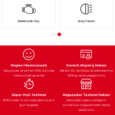
kullanarak tarafımıza iletebilirsiniz.
Görüş ve önerileriniz için teşekkür ederiz.
Ürün resmi kalitesiz, bozuk veya görüntülenemiyor.
Elektronik Güç
Araç Farları
Ürün açıklamasında eksik bilgiler bulunuyor.
Ürün bilgilerinde hatalar bulunuyor.
Ürün fiyatı diğer sitelerden daha pahalı.
Bu ürüne benzer farklı alternatifler olmalı.
Müşteri Memnuniyeti
Güvenli Alışveriş İmkanı
Satış öncesi ve sonrası %100 oranında
256 Bit SSL Sertifikası ile ödemelerinizi
memnuniyet garantisi
%100 güvenle yapabilirsiniz
Gönder
Süper Hızlı Teslimat
Mağazadan Teslimat İmkanı
16:00’a kadar ki tüm siparişleriniz aynı
Sitemizden sipariş verdiğiniz
gün kargoda!
ürünlerinizi mağazamızdan teslim
alabilirsiniz