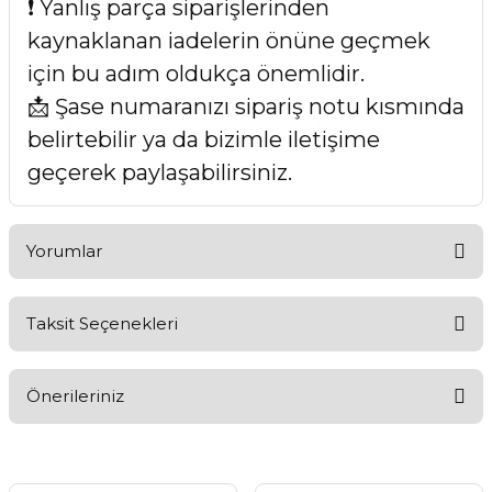
❗ Yanlış parça siparişlerinden
kaynaklanan iadelerin önüne geçmek
için bu adım oldukça önemlidir.
📩 Şase numaranızı sipariş notu kısmında
belirtebilir ya da bizimle iletişime
geçerek paylaşabilirsiniz.
Yorumlar
Taksit Seçenekleri
Bu ürüne ilk yorumu siz yapın!
Önerileriniz
Yorum Yaz
Bu ürünün fiyat bilgisi, resim, ürün açıklamalarında ve diğer
konularda yetersiz gördüğünüz noktaları öneri formunu