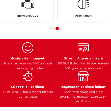
Görüş ve önerileriniz için teşekkür ederiz.
Ürün resmi kalitesiz, bozuk veya görüntülenemiyor.
Elektronik Güç
Araç Farları
Ürün açıklamasında eksik bilgiler bulunuyor.
Ürün bilgilerinde hatalar bulunuyor.
Ürün fiyatı diğer sitelerden daha pahalı.
Bu ürüne benzer farklı alternatifler olmalı.
Müşteri Memnuniyeti
Güvenli Alışveriş İmkanı
Satış öncesi ve sonrası %100 oranında
256 Bit SSL Sertifikası ile ödemelerinizi
memnuniyet garantisi
%100 güvenle yapabilirsiniz
Gönder
Süper Hızlı Teslimat
Mağazadan Teslimat İmkanı
16:00’a kadar ki tüm siparişleriniz aynı
Sitemizden sipariş verdiğiniz
gün kargoda!
ürünlerinizi mağazamızdan teslim
alabilirsiniz