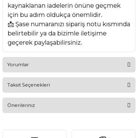
kaynaklanan iadelerin önüne geçmek
için bu adım oldukça önemlidir.
📩 Şase numaranızı sipariş notu kısmında
belirtebilir ya da bizimle iletişime
geçerek paylaşabilirsiniz.
Yorumlar
Taksit Seçenekleri
Bu ürüne ilk yorumu siz yapın!
Önerileriniz
Yorum Yaz
Bu ürünün fiyat bilgisi, resim, ürün açıklamalarında ve diğer
konularda yetersiz gördüğünüz noktaları öneri formunu
kullanarak tarafımıza iletebilirsiniz.