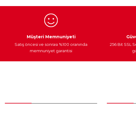
Ürün fiyatı diğer sitelerden daha pahalı.
Bu ürüne benzer farklı alternatifler olmalı.
Egzoz Sistemi
Periyodik Bakım
Fren Diskleri
Müşteri Memnuniyeti
Güve
Satış öncesi ve sonrası %100 oranında
256 Bit SSL S
memnuniyet garantisi
gü
Müşteri Hizmetleri
Parça Gö
0 (312) 385 20 00
Yeni Üyelik
Üye Girişi
0554 560 06 06