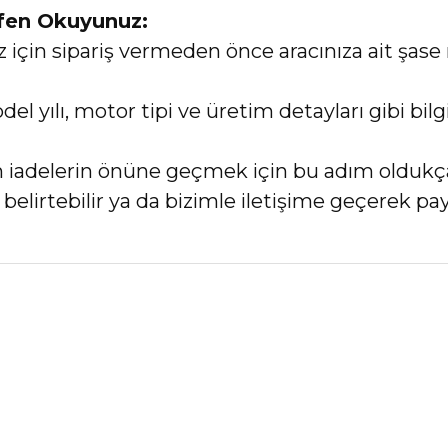
tfen Okuyunuz:
in sipariş vermeden önce aracınıza ait şase 
el yılı, motor tipi ve üretim detayları gibi bi
an iadelerin önüne geçmek için bu adım oldukç
elirtebilir ya da bizimle iletişime geçerek payl
nularda yetersiz gördüğünüz noktaları öneri formunu kullanarak tarafımız
Bu ürüne ilk yorumu siz yapın!
Yorum Yaz