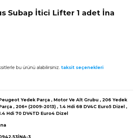
 Subap İtici Lifter 1 adet İna
itlerle bu ürünü alabilirsiniz.
taksit seçenekleri
Peugeot Yedek Parça
,
Motor Ve Alt Grubu
,
206 Yedek
Parça
,
206+ (2009-2013)
,
1.4 Hdi 68 DV4C Euro5 Dizel
,
1.4 Hdi 70 DV4TD Euro4 Dizel
İna
0942.53İNA-3