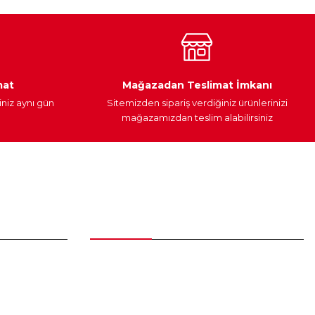
Araç Yağları
Yedek Parça
mat
Mağazadan Teslimat İmkanı
iniz aynı gün
Sitemizden sipariş verdiğiniz ürünlerinizi
mağazamızdan teslim alabilirsiniz
Alışveriş
Üyelik Sözleşmesi
Mesafeli Satış Sözleşmesi