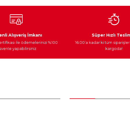
Ateşleme Sistemi
Elektronik Güç
Araç Farları
nli Alışveriş İmkanı
Süper Hızlı Tesli
ertifikası ile ödemelerinizi %100
16:00’a kadar ki tüm siparişler
venle yapabilirsiniz
kargoda!
Gönder
nder
Kategoriler
Bakım Setleri ve kombinler
Peugeot Yedek Parça