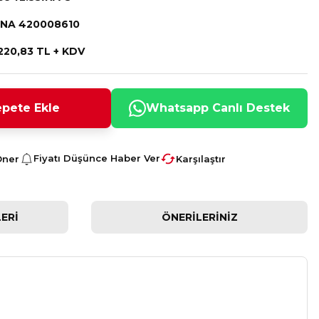
INA 420008610
220,83 TL + KDV
pete Ekle
Whatsapp Canlı Destek
Fiyatı Düşünce Haber Ver
Öner
Karşılaştır
ERI
ÖNERILERINIZ