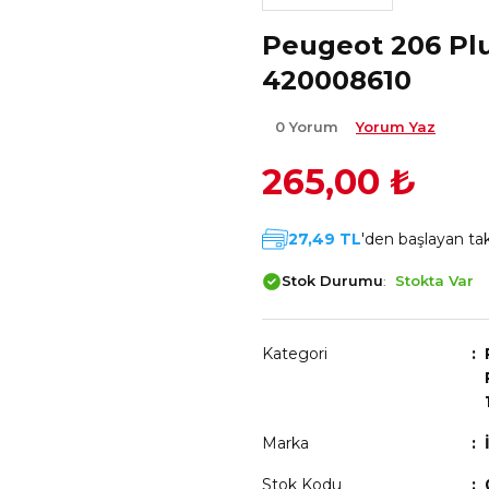
Peugeot 206 Plus
420008610
0 Yorum
Yorum Yaz
265,00 ₺
27,49 TL
'den başlayan taks
Stok Durumu
Stokta Var
Kategori
Marka
Stok Kodu