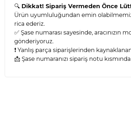
🔍
Dikkat! Sipariş Vermeden Önce Lü
Ürün uyumluluğundan emin olabilmemiz iç
rica ederiz.
✅ Şase numarası sayesinde, aracınızın mod
gönderiyoruz.
❗ Yanlış parça siparişlerinden kaynaklan
📩 Şase numaranızı sipariş notu kısmında b
Bu ürünün fiyat bilgisi, resim, ürün açıklamalarında ve diğer ko
Görüş ve önerileriniz için teşekkür ederiz.
Ürün resmi kalitesiz, bozuk veya görüntülenemiyor.
Ürün açıklamasında eksik bilgiler bulunuyor.
Ürün bilgilerinde hatalar bulunuyor.