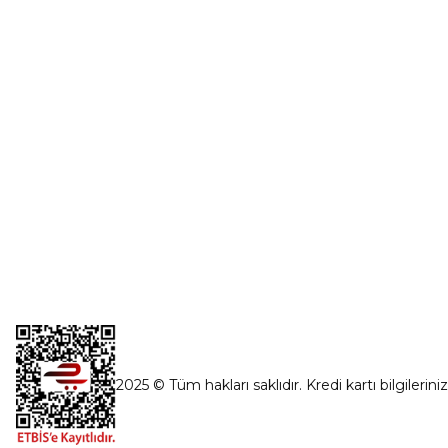
Şifremi Unut
İnönü Mahallesi Başkent sanayi sitesi
1763.Sok No:8 Yenimahalle / Ankara
destek@parcagonder.com
İletişim Bilgilerimiz
2025 © Tüm hakları saklıdır. Kredi kartı bilgilerini