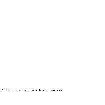
tum
Citroen Yedek Parça
Ds Yedek Parça
z 256bit SSL sertifikası ile korunmaktadır.