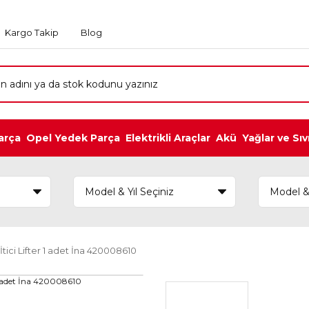
Kargo Takip
Blog
arça
Opel Yedek Parça
Elektrikli Araçlar
Akü
Yağlar ve Sıv
ici Lifter 1 adet İna 420008610