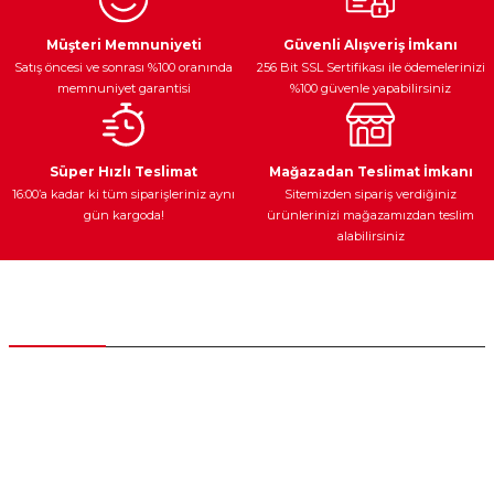
Ürün resmi kalitesiz, bozuk veya görüntülenemiyor.
Egzoz Sistemi
Periyodik Bakım
Fren Diskleri
Ürün açıklamasında eksik bilgiler bulunuyor.
Müşteri Memnuniyeti
Güvenli Alışveriş İmkanı
Satış öncesi ve sonrası %100 oranında
256 Bit SSL Sertifikası ile ödemelerinizi
Ürün bilgilerinde hatalar bulunuyor.
memnuniyet garantisi
%100 güvenle yapabilirsiniz
Ürün fiyatı diğer sitelerden daha pahalı.
Bu ürüne benzer farklı alternatifler olmalı.
Ateşleme Sistemi
Elektronik Güç
Araç Farları
Araç Yağları
Süper Hızlı Teslimat
Mağazadan Teslimat İmkanı
16:00’a kadar ki tüm siparişleriniz aynı
Sitemizden sipariş verdiğiniz
gün kargoda!
ürünlerinizi mağazamızdan teslim
alabilirsiniz
Gönder
Yedek Parça
Müşteri Hizmetleri
0 (312) 385 20 00
0554 560 06 06
İnönü Mahallesi Başkent sanayi sitesi 1763.Sok No:8 Yenimahalle /
Ankara