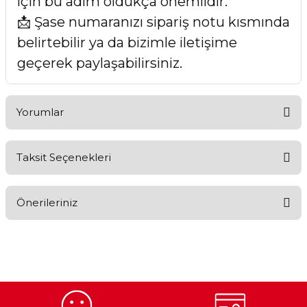
için bu adım oldukça önemlidir.
📩 Şase numaranızı sipariş notu kısmında
belirtebilir ya da bizimle iletişime
geçerek paylaşabilirsiniz.
Yorumlar
Taksit Seçenekleri
Bu ürüne ilk yorumu siz yapın!
Önerileriniz
Yorum Yaz
Bu ürünün fiyat bilgisi, resim, ürün açıklamalarında ve diğer
konularda yetersiz gördüğünüz noktaları öneri formunu
kullanarak tarafımıza iletebilirsiniz.
Görüş ve önerileriniz için teşekkür ederiz.