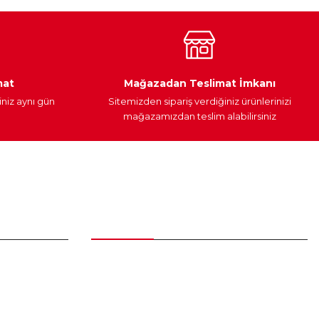
Araç Yağları
Yedek Parça
mat
Mağazadan Teslimat İmkanı
iniz aynı gün
Sitemizden sipariş verdiğiniz ürünlerinizi
mağazamızdan teslim alabilirsiniz
Alışveriş
Üyelik Sözleşmesi
Mesafeli Satış Sözleşmesi