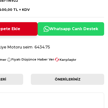
SEI-116922
400,00 TL + KDV
pete Ekle
Whatsapp Canlı Destek
kiye Motoru seim 6434.75
Fiyatı Düşünce Haber Ver
Öner
Karşılaştır
ERI
ÖNERILERINIZ