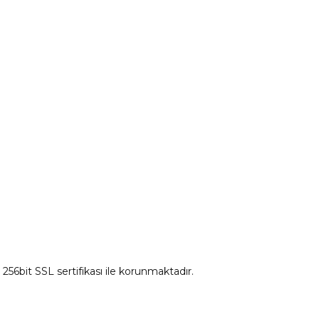
tum
Citroen Yedek Parça
Ds Yedek Parça
z 256bit SSL sertifikası ile korunmaktadır.