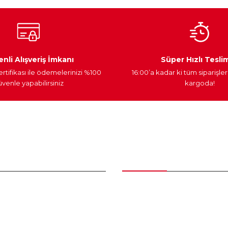
Ateşleme Sistemi
Elektronik Güç
Araç Farları
nli Alışveriş İmkanı
Süper Hızlı Tesli
ertifikası ile ödemelerinizi %100
16:00’a kadar ki tüm siparişler
venle yapabilirsiniz
kargoda!
Gönder
nder
Kategoriler
Bakım Setleri ve kombinler
Peugeot Yedek Parça