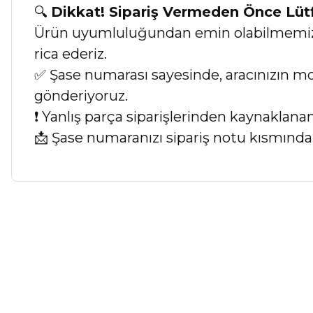
🔍
Dikkat! Sipariş Vermeden Önce Lü
Ürün uyumluluğundan emin olabilmemiz iç
rica ederiz.
✅ Şase numarası sayesinde, aracınızın mod
gönderiyoruz.
❗ Yanlış parça siparişlerinden kaynaklan
📩 Şase numaranızı sipariş notu kısmında b
Bu ürünün fiyat bilgisi, resim, ürün açıklamalarında ve diğer ko
Görüş ve önerileriniz için teşekkür ederiz.
Ürün resmi kalitesiz, bozuk veya görüntülenemiyor.
Ürün açıklamasında eksik bilgiler bulunuyor.
Ürün bilgilerinde hatalar bulunuyor.