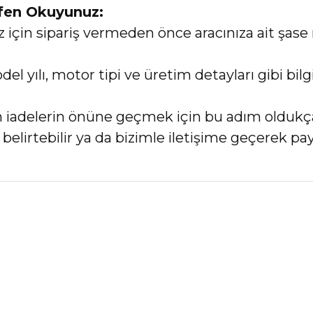
tfen Okuyunuz:
in sipariş vermeden önce aracınıza ait şase 
el yılı, motor tipi ve üretim detayları gibi bi
an iadelerin önüne geçmek için bu adım oldukç
elirtebilir ya da bizimle iletişime geçerek payl
nularda yetersiz gördüğünüz noktaları öneri formunu kullanarak tarafımız
Bu ürüne ilk yorumu siz yapın!
Yorum Yaz