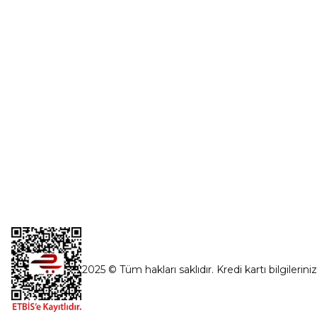
Şifremi Unut
İnönü Mahallesi Başkent sanayi sitesi
1763.Sok No:8 Yenimahalle / Ankara
destek@parcagonder.com
İletişim Bilgilerimiz
2025 © Tüm hakları saklıdır. Kredi kartı bilgilerini