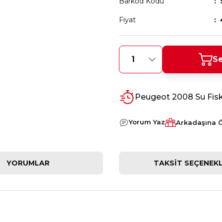
Barkod Kodu
Fiyat
Se
Peugeot 2008 Su Fis
Yorum Yaz
Arkadaşına 
YORUMLAR
TAKSIT SEÇENEKL