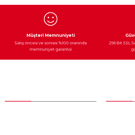
Ürün fiyatı diğer sitelerden daha pahalı.
Bu ürüne benzer farklı alternatifler olmalı.
Egzoz Sistemi
Periyodik Bakım
Fren Diskleri
Müşteri Memnuniyeti
Güve
Satış öncesi ve sonrası %100 oranında
256 Bit SSL S
memnuniyet garantisi
gü
Müşteri Hizmetleri
Parça Gö
0 (312) 385 20 00
Yeni Üyelik
Üye Girişi
0554 560 06 06