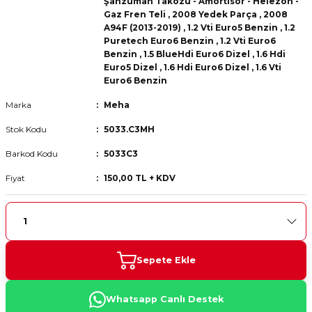
Şanzuman Takozu - Amortisör - Helezon -
 Fren Teli
 Fren Teli
elezon - Gaz Fren Teli
Gaz Fren Teli
,
2008 Yedek Parça
,
2008
a Takım- Aks - Fren - Direksiyon
A94F (2013-2019)
,
1.2 Vti Euro5 Benzin
,
1.2
ıman Takozu - Amortisör -
Puretech Euro6 Benzin
,
1.2 Vti Euro6
adyatör ve Kalorifer Hortumu -
 Fren Teli
adyatör ve Kalorifer Hortumu -
adyatör ve Kalorifer Hortumu -
Benzin
,
1.5 BlueHdi Euro6 Dizel
,
1.6 Hdi
Euro5 Dizel
,
1.6 Hdi Euro6 Dizel
,
1.6 Vti
Euro6 Benzin
adyatör ve Kalorifer Hortumu -
briyaj - Volan - Vites Kolu+Teli
briyaj - Volan - Vites Kolu+Teli
briyaj - Volan - Vites Kolu+Teli
Marka
Meha
Stok Kodu
5033.C3MH
ör - Turbo Borusu - Egr - Hava
briyaj - Volan - Vites Kolu+Teli
ör - Turbo Borusu - Egr - Hava
ör - Turbo Borusu - Egr - Hava
Borusu+Egzoz
Borusu+Egzoz
Borusu+Egzoz
Barkod Kodu
5033C3
ör - Turbo Borusu - Egr - Hava
Fiyat
150,00 TL + KDV
 - Şamandıra - Yakıt Hortumu
Borusu+Egzoz
 - Şamandıra - Yakıt Hortumu
 - Şamandıra - Yakıt Hortumu
 - Şamandıra - Yakıt Hortumu
Sepete Ekle
Whatsapp Canlı Destek