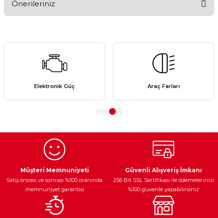
Önerileriniz
Yorum Yaz
Bu ürünün fiyat bilgisi, resim, ürün açıklamalarında ve diğer
konularda yetersiz gördüğünüz noktaları öneri formunu
kullanarak tarafımıza iletebilirsiniz.
Görüş ve önerileriniz için teşekkür ederiz.
Ürün resmi kalitesiz, bozuk veya görüntülenemiyor.
Elektronik Güç
Araç Farları
Ürün açıklamasında eksik bilgiler bulunuyor.
Ürün bilgilerinde hatalar bulunuyor.
Ürün fiyatı diğer sitelerden daha pahalı.
Bu ürüne benzer farklı alternatifler olmalı.
Müşteri Memnuniyeti
Güvenli Alışveriş İmkanı
Satış öncesi ve sonrası %100 oranında
256 Bit SSL Sertifikası ile ödemelerinizi
memnuniyet garantisi
%100 güvenle yapabilirsiniz
Gönder