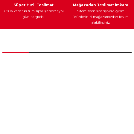
Süper Hızlı Teslimat
Mağazadan Teslimat İmkanı
16:00’a kadar ki tüm siparişleriniz aynı
Sitemizden sipariş verdiğiniz
gün kargoda!
ürünlerinizi mağazamızdan teslim
alabilirsiniz
Müşteri Hizmetleri
0 (312) 385 20 00
0554 560 06 06
İnönü Mahallesi Başkent sanayi sitesi 1763.Sok No:8 Yenimahalle /
Ankara
destek@parcagonder.com
İletişim Bilgilerimiz