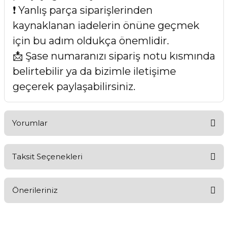
❗ Yanlış parça siparişlerinden
kaynaklanan iadelerin önüne geçmek
için bu adım oldukça önemlidir.
📩 Şase numaranızı sipariş notu kısmında
belirtebilir ya da bizimle iletişime
geçerek paylaşabilirsiniz.
Yorumlar
Taksit Seçenekleri
Bu ürüne ilk yorumu siz yapın!
Önerileriniz
Yorum Yaz
Bu ürünün fiyat bilgisi, resim, ürün açıklamalarında ve diğer
konularda yetersiz gördüğünüz noktaları öneri formunu