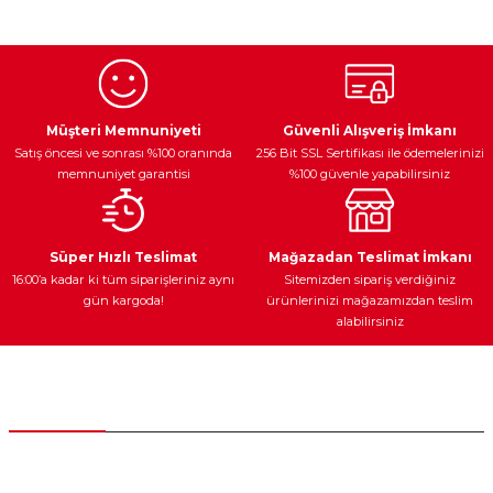
kullanarak tarafımıza iletebilirsiniz.
Görüş ve önerileriniz için teşekkür ederiz.
Ürün resmi kalitesiz, bozuk veya görüntülenemiyor.
Egzoz Sistemi
Periyodik Bakım
Fren Diskleri
Ürün açıklamasında eksik bilgiler bulunuyor.
Müşteri Memnuniyeti
Güvenli Alışveriş İmkanı
Satış öncesi ve sonrası %100 oranında
256 Bit SSL Sertifikası ile ödemelerinizi
Ürün bilgilerinde hatalar bulunuyor.
memnuniyet garantisi
%100 güvenle yapabilirsiniz
Ürün fiyatı diğer sitelerden daha pahalı.
Bu ürüne benzer farklı alternatifler olmalı.
Ateşleme Sistemi
Elektronik Güç
Araç Farları
Araç Yağları
Süper Hızlı Teslimat
Mağazadan Teslimat İmkanı
16:00’a kadar ki tüm siparişleriniz aynı
Sitemizden sipariş verdiğiniz
gün kargoda!
ürünlerinizi mağazamızdan teslim
alabilirsiniz
Gönder
Yedek Parça
Müşteri Hizmetleri
0 (312) 385 20 00