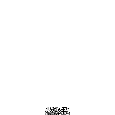
Ankara
destek@parcagonder.com
İletişim Bilgilerimiz
Parça Gönder
Kategoriler
Alışveriş