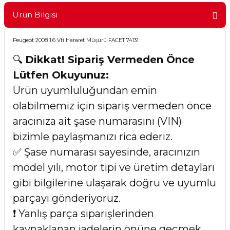
Ürün Bilgisi
Peugeot 2008 1.6 Vti Hararet Müşürü FACET 74131
🔍
Dikkat! Sipariş Vermeden Önce
Lütfen Okuyunuz:
Ürün uyumluluğundan emin
olabilmemiz için sipariş vermeden önce
aracınıza ait şase numarasını (VIN)
bizimle paylaşmanızı rica ederiz.
✅ Şase numarası sayesinde, aracınızın
model yılı, motor tipi ve üretim detayları
gibi bilgilerine ulaşarak doğru ve uyumlu
parçayı gönderiyoruz.
❗ Yanlış parça siparişlerinden
kaynaklanan iadelerin önüne geçmek