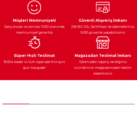
Ürün resmi kalitesiz, bozuk veya görüntülenemiyor.
Egzoz Sistemi
Periyodik Bakım
Fren Diskleri
Ürün açıklamasında eksik bilgiler bulunuyor.
Müşteri Memnuniyeti
Güvenli Alışveriş İmkanı
Satış öncesi ve sonrası %100 oranında
256 Bit SSL Sertifikası ile ödemelerinizi
Ürün bilgilerinde hatalar bulunuyor.
memnuniyet garantisi
%100 güvenle yapabilirsiniz
Ürün fiyatı diğer sitelerden daha pahalı.
Bu ürüne benzer farklı alternatifler olmalı.
Ateşleme Sistemi
Elektronik Güç
Araç Farları
Araç Yağları
Süper Hızlı Teslimat
Mağazadan Teslimat İmkanı
16:00’a kadar ki tüm siparişleriniz aynı
Sitemizden sipariş verdiğiniz
gün kargoda!
ürünlerinizi mağazamızdan teslim
alabilirsiniz
Gönder
Yedek Parça
Müşteri Hizmetleri
0 (312) 385 20 00
0554 560 06 06
İnönü Mahallesi Başkent sanayi sitesi 1763.Sok No:8 Yenimahalle /