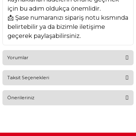
için bu adım oldukça önemlidir.
📩 Şase numaranızı sipariş notu kısmında
belirtebilir ya da bizimle iletişime
geçerek paylaşabilirsiniz.
Yorumlar
Taksit Seçenekleri
Bu ürüne ilk yorumu siz yapın!
Önerileriniz
Yorum Yaz
Bu ürünün fiyat bilgisi, resim, ürün açıklamalarında ve diğer
konularda yetersiz gördüğünüz noktaları öneri formunu
kullanarak tarafımıza iletebilirsiniz.
Görüş ve önerileriniz için teşekkür ederiz.