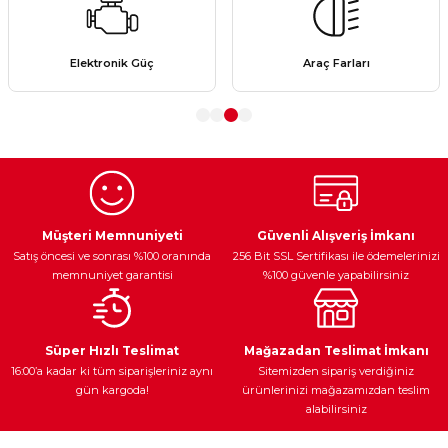
Görüş ve önerileriniz için teşekkür ederiz.
Ürün resmi kalitesiz, bozuk veya görüntülenemiyor.
Elektronik Güç
Araç Farları
Ürün açıklamasında eksik bilgiler bulunuyor.
Ürün bilgilerinde hatalar bulunuyor.
Ürün fiyatı diğer sitelerden daha pahalı.
Bu ürüne benzer farklı alternatifler olmalı.
Müşteri Memnuniyeti
Güvenli Alışveriş İmkanı
Satış öncesi ve sonrası %100 oranında
256 Bit SSL Sertifikası ile ödemelerinizi
memnuniyet garantisi
%100 güvenle yapabilirsiniz
Gönder
Süper Hızlı Teslimat
Mağazadan Teslimat İmkanı
16:00’a kadar ki tüm siparişleriniz aynı
Sitemizden sipariş verdiğiniz
gün kargoda!
ürünlerinizi mağazamızdan teslim
alabilirsiniz