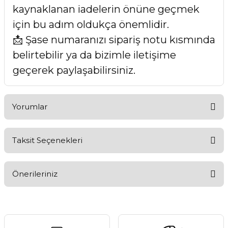
kaynaklanan iadelerin önüne geçmek
için bu adım oldukça önemlidir.
📩 Şase numaranızı sipariş notu kısmında
belirtebilir ya da bizimle iletişime
geçerek paylaşabilirsiniz.
Yorumlar
Taksit Seçenekleri
Bu ürüne ilk yorumu siz yapın!
Önerileriniz
Yorum Yaz
Bu ürünün fiyat bilgisi, resim, ürün açıklamalarında ve diğer
konularda yetersiz gördüğünüz noktaları öneri formunu
kullanarak tarafımıza iletebilirsiniz.