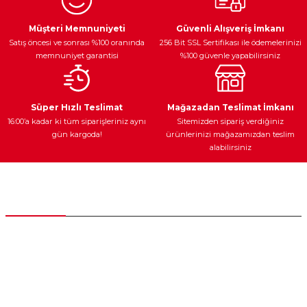
Ürün resmi kalitesiz, bozuk veya görüntülenemiyor.
Egzoz Sistemi
Periyodik Bakım
Fren Diskleri
Ürün açıklamasında eksik bilgiler bulunuyor.
Müşteri Memnuniyeti
Güvenli Alışveriş İmkanı
Satış öncesi ve sonrası %100 oranında
256 Bit SSL Sertifikası ile ödemelerinizi
Ürün bilgilerinde hatalar bulunuyor.
memnuniyet garantisi
%100 güvenle yapabilirsiniz
Ürün fiyatı diğer sitelerden daha pahalı.
Bu ürüne benzer farklı alternatifler olmalı.
Ateşleme Sistemi
Elektronik Güç
Araç Farları
Araç Yağları
Süper Hızlı Teslimat
Mağazadan Teslimat İmkanı
16:00’a kadar ki tüm siparişleriniz aynı
Sitemizden sipariş verdiğiniz
gün kargoda!
ürünlerinizi mağazamızdan teslim
alabilirsiniz
Gönder
Yedek Parça
Müşteri Hizmetleri
0 (312) 385 20 00
0554 560 06 06
İnönü Mahallesi Başkent sanayi sitesi 1763.Sok No:8 Yenimahalle /
Ankara