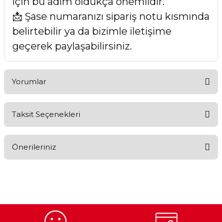
için bu adım oldukça önemlidir.
📩 Şase numaranızı sipariş notu kısmında
belirtebilir ya da bizimle iletişime
geçerek paylaşabilirsiniz.
Yorumlar
Taksit Seçenekleri
Bu ürüne ilk yorumu siz yapın!
Önerileriniz
Yorum Yaz
Bu ürünün fiyat bilgisi, resim, ürün açıklamalarında ve diğer
konularda yetersiz gördüğünüz noktaları öneri formunu
kullanarak tarafımıza iletebilirsiniz.
Görüş ve önerileriniz için teşekkür ederiz.