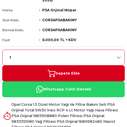
2025)
 Fren Teli
 Fren Teli
elezon - Gaz Fren Teli
a Takım- Aks - Fren - Direksiyon
Marka
PSA Orjinal Mopar
ıman Takozu - Amortisör -
adyatör ve Kalorifer Hortumu -
 Fren Teli
adyatör ve Kalorifer Hortumu -
adyatör ve Kalorifer Hortumu -
Stok Kodu
CORSAPSABAKIMY
Barkod Kodu
CORSAPSABAKIMY
adyatör ve Kalorifer Hortumu -
Fiyat
6.000,00 TL + KDV
briyaj - Volan - Vites Kolu+Teli
briyaj - Volan - Vites Kolu+Teli
briyaj - Volan - Vites Kolu+Teli
ör - Turbo Borusu - Egr - Hava
briyaj - Volan - Vites Kolu+Teli
ör - Turbo Borusu - Egr - Hava
ör - Turbo Borusu - Egr - Hava
Borusu+Egzoz
Borusu+Egzoz
Borusu+Egzoz
ör - Turbo Borusu - Egr - Hava
Sepete Ekle
 - Şamandıra - Yakıt Hortumu
Borusu+Egzoz
 - Şamandıra - Yakıt Hortumu
 - Şamandıra - Yakıt Hortumu
Whatsapp Canlı Destek
 - Şamandıra - Yakıt Hortumu
Opel Corsa 1.5 Dizel Motor Yağı Ve Filtre Bakım Seti PSA
Orijinal Total 5W30 İneo RCP 4 Lt Motor Yağı Hava Filtresi
PSA Orijinal 9813908880 Polen Filtresi PSA Orijinal
9833351080 Yağ Filtresi PSA Orijinal 1680682480 Mazot