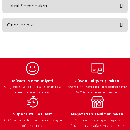
Taksit Seçenekleri
Bu ürüne ilk yorumu siz yapın!
Önerileriniz
Yorum Yaz
Bu ürünün fiyat bilgisi, resim, ürün açıklamalarında ve diğer
konularda yetersiz gördüğünüz noktaları öneri formunu
kullanarak tarafımıza iletebilirsiniz.
Görüş ve önerileriniz için teşekkür ederiz.
Ürün resmi kalitesiz, bozuk veya görüntülenemiyor.
Egzoz Sistemi
Periyodik Bakım
Fren Diskleri
Ürün açıklamasında eksik bilgiler bulunuyor.
Müşteri Memnuniyeti
Güvenli Alışveriş İmkanı
Satış öncesi ve sonrası %100 oranında
256 Bit SSL Sertifikası ile ödemelerinizi
Ürün bilgilerinde hatalar bulunuyor.
memnuniyet garantisi
%100 güvenle yapabilirsiniz
Ürün fiyatı diğer sitelerden daha pahalı.
Bu ürüne benzer farklı alternatifler olmalı.
Ateşleme Sistemi
Elektronik Güç
Araç Farları
Araç Yağları
Süper Hızlı Teslimat
Mağazadan Teslimat İmkanı
16:00’a kadar ki tüm siparişleriniz aynı
Sitemizden sipariş verdiğiniz
gün kargoda!
ürünlerinizi mağazamızdan teslim