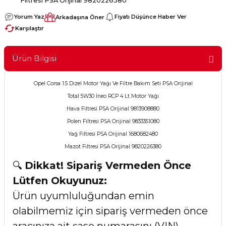
Filtresi PSA Orijinal 9820226380
Yorum Yaz
Fiyatı Düşünce Haber Ver
Arkadaşına Öner
Karşılaştır
Ürün Bilgisi
Opel Corsa 1.5 Dizel Motor Yağı Ve Filtre Bakım Seti PSA Orijinal
Total 5W30 İneo RCP 4 Lt Motor Yağı
Hava Filtresi PSA Orijinal 9813908880
Polen Filtresi PSA Orijinal 9833351080
Yağ Filtresi PSA Orijinal 1680682480
Mazot Filtresi PSA Orijinal 9820226380
🔍
Dikkat! Sipariş Vermeden Önce
Lütfen Okuyunuz:
Ürün uyumluluğundan emin
olabilmemiz için sipariş vermeden önce