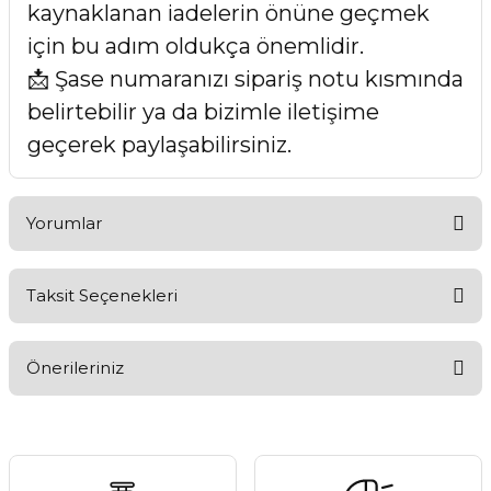
kaynaklanan iadelerin önüne geçmek
için bu adım oldukça önemlidir.
📩 Şase numaranızı sipariş notu kısmında
belirtebilir ya da bizimle iletişime
geçerek paylaşabilirsiniz.
Yorumlar
Taksit Seçenekleri
Bu ürüne ilk yorumu siz yapın!
Önerileriniz
Yorum Yaz
Bu ürünün fiyat bilgisi, resim, ürün açıklamalarında ve diğer
konularda yetersiz gördüğünüz noktaları öneri formunu
kullanarak tarafımıza iletebilirsiniz.
Görüş ve önerileriniz için teşekkür ederiz.