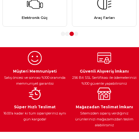
Ürün resmi kalitesiz, bozuk veya görüntülenemiyor.
Elektronik Güç
Araç Farları
Ürün açıklamasında eksik bilgiler bulunuyor.
Ürün bilgilerinde hatalar bulunuyor.
Ürün fiyatı diğer sitelerden daha pahalı.
Bu ürüne benzer farklı alternatifler olmalı.
Müşteri Memnuniyeti
Güvenli Alışveriş İmkanı
Satış öncesi ve sonrası %100 oranında
256 Bit SSL Sertifikası ile ödemelerinizi
memnuniyet garantisi
%100 güvenle yapabilirsiniz
Gönder
Süper Hızlı Teslimat
Mağazadan Teslimat İmkanı
16:00’a kadar ki tüm siparişleriniz aynı
Sitemizden sipariş verdiğiniz
gün kargoda!
ürünlerinizi mağazamızdan teslim
alabilirsiniz