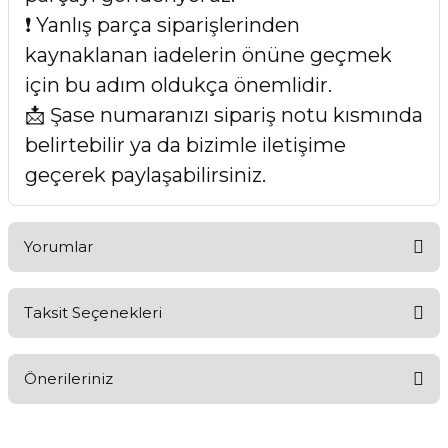
❗ Yanlış parça siparişlerinden
kaynaklanan iadelerin önüne geçmek
için bu adım oldukça önemlidir.
📩 Şase numaranızı sipariş notu kısmında
belirtebilir ya da bizimle iletişime
geçerek paylaşabilirsiniz.
Yorumlar
Taksit Seçenekleri
Bu ürüne ilk yorumu siz yapın!
Önerileriniz
Yorum Yaz
Bu ürünün fiyat bilgisi, resim, ürün açıklamalarında ve diğer