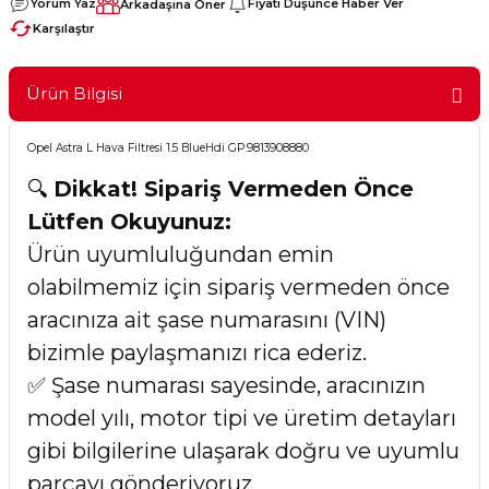
Yorum Yaz
Fiyatı Düşünce Haber Ver
Arkadaşına Öner
Karşılaştır
Ürün Bilgisi
Opel Astra L Hava Filtresi 1.5 BlueHdi GP.9813908880
🔍
Dikkat! Sipariş Vermeden Önce
Lütfen Okuyunuz:
Ürün uyumluluğundan emin
olabilmemiz için sipariş vermeden önce
aracınıza ait şase numarasını (VIN)
bizimle paylaşmanızı rica ederiz.
✅ Şase numarası sayesinde, aracınızın
model yılı, motor tipi ve üretim detayları
gibi bilgilerine ulaşarak doğru ve uyumlu
parçayı gönderiyoruz.