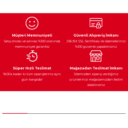
konularda yetersiz gördüğünüz noktaları öneri formunu
kullanarak tarafımıza iletebilirsiniz.
Görüş ve önerileriniz için teşekkür ederiz.
Ürün resmi kalitesiz, bozuk veya görüntülenemiyor.
Egzoz Sistemi
Periyodik Bakım
Fren Diskleri
Ürün açıklamasında eksik bilgiler bulunuyor.
Müşteri Memnuniyeti
Güvenli Alışveriş İmkanı
Satış öncesi ve sonrası %100 oranında
256 Bit SSL Sertifikası ile ödemelerinizi
Ürün bilgilerinde hatalar bulunuyor.
memnuniyet garantisi
%100 güvenle yapabilirsiniz
Ürün fiyatı diğer sitelerden daha pahalı.
Bu ürüne benzer farklı alternatifler olmalı.
Ateşleme Sistemi
Elektronik Güç
Araç Farları
Araç Yağları
Süper Hızlı Teslimat
Mağazadan Teslimat İmkanı
16:00’a kadar ki tüm siparişleriniz aynı
Sitemizden sipariş verdiğiniz
gün kargoda!
ürünlerinizi mağazamızdan teslim
alabilirsiniz
Gönder
Yedek Parça
Müşteri Hizmetleri
0 (312) 385 20 00