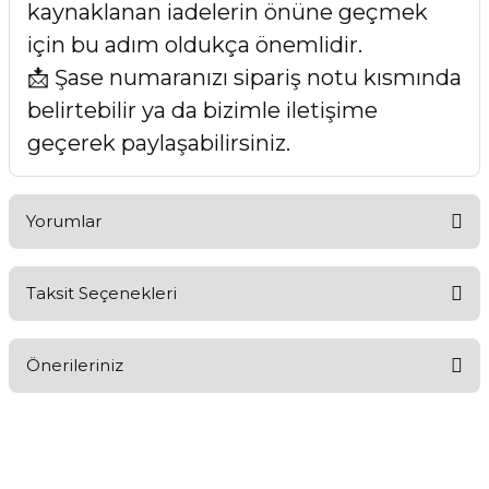
kaynaklanan iadelerin önüne geçmek
için bu adım oldukça önemlidir.
📩 Şase numaranızı sipariş notu kısmında
belirtebilir ya da bizimle iletişime
geçerek paylaşabilirsiniz.
Yorumlar
Taksit Seçenekleri
Bu ürüne ilk yorumu siz yapın!
Önerileriniz
Yorum Yaz
Bu ürünün fiyat bilgisi, resim, ürün açıklamalarında ve diğer
konularda yetersiz gördüğünüz noktaları öneri formunu
kullanarak tarafımıza iletebilirsiniz.
Görüş ve önerileriniz için teşekkür ederiz.