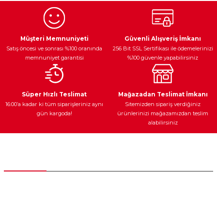
Ürün resmi kalitesiz, bozuk veya görüntülenemiyor.
Egzoz Sistemi
Periyodik Bakım
Fren Diskleri
Ürün açıklamasında eksik bilgiler bulunuyor.
Müşteri Memnuniyeti
Güvenli Alışveriş İmkanı
Satış öncesi ve sonrası %100 oranında
256 Bit SSL Sertifikası ile ödemelerinizi
Ürün bilgilerinde hatalar bulunuyor.
memnuniyet garantisi
%100 güvenle yapabilirsiniz
Ürün fiyatı diğer sitelerden daha pahalı.
Bu ürüne benzer farklı alternatifler olmalı.
Ateşleme Sistemi
Elektronik Güç
Araç Farları
Araç Yağları
Süper Hızlı Teslimat
Mağazadan Teslimat İmkanı
16:00’a kadar ki tüm siparişleriniz aynı
Sitemizden sipariş verdiğiniz
gün kargoda!
ürünlerinizi mağazamızdan teslim
alabilirsiniz
Gönder
Yedek Parça
Müşteri Hizmetleri
0 (312) 385 20 00
0554 560 06 06