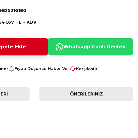
9825216180
541,67 TL + KDV
pete Ekle
Whatsapp Canlı Destek
Fiyatı Düşünce Haber Ver
Öner
Karşılaştır
ERI
ÖNERILERINIZ