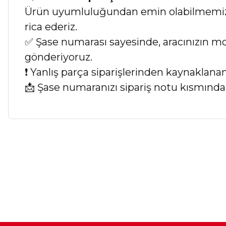
Ürün uyumluluğundan emin olabilmemiz iç
rica ederiz.
✅ Şase numarası sayesinde, aracınızın mod
gönderiyoruz.
❗ Yanlış parça siparişlerinden kaynaklan
📩 Şase numaranızı sipariş notu kısmında b
Bu ürünün fiyat bilgisi, resim, ürün açıklamalarında ve diğer ko
Görüş ve önerileriniz için teşekkür ederiz.
Ürün resmi kalitesiz, bozuk veya görüntülenemiyor.
Ürün açıklamasında eksik bilgiler bulunuyor.
Ürün bilgilerinde hatalar bulunuyor.
Ürün fiyatı diğer sitelerden daha pahalı.