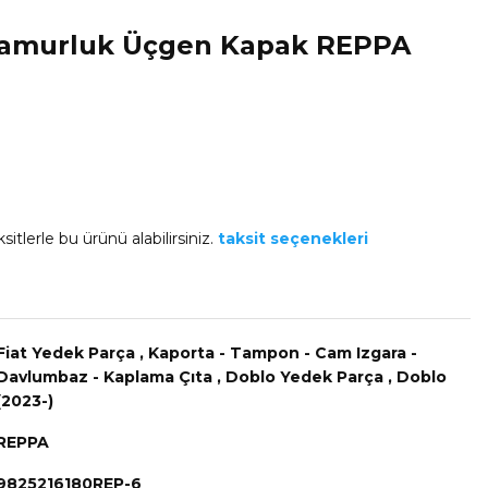
 Çamurluk Üçgen Kapak REPPA
sitlerle bu ürünü alabilirsiniz.
taksit seçenekleri
Fiat Yedek Parça
,
Kaporta - Tampon - Cam Izgara -
Davlumbaz - Kaplama Çıta
,
Doblo Yedek Parça
,
Doblo
(2023-)
REPPA
9825216180REP-6