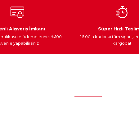
Ateşleme Sistemi
Elektronik Güç
Araç Farları
nli Alışveriş İmkanı
Süper Hızlı Tesli
ertifikası ile ödemelerinizi %100
16:00’a kadar ki tüm siparişler
venle yapabilirsiniz
kargoda!
Gönder
nder
Kategoriler
Bakım Setleri ve kombinler
Peugeot Yedek Parça
tum
Citroen Yedek Parça