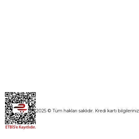
İnönü Mahallesi Başkent sanayi sitesi
1763.Sok No:8 Yenimahalle / Ankara
destek@parcagonder.com
İletişim Bilgilerimiz
2025 © Tüm hakları saklıdır. Kredi kartı bilgilerini