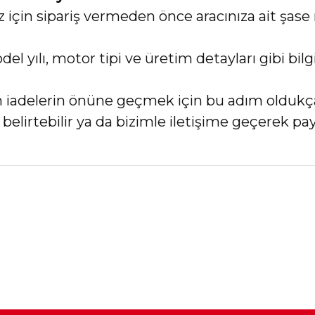
in sipariş vermeden önce aracınıza ait şase 
el yılı, motor tipi ve üretim detayları gibi bi
an iadelerin önüne geçmek için bu adım oldukç
elirtebilir ya da bizimle iletişime geçerek payl
nularda yetersiz gördüğünüz noktaları öneri formunu kullanarak tarafımız
Bu ürüne ilk yorumu siz yapın!
Yorum Yaz