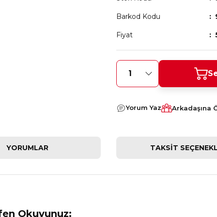
Barkod Kodu
Fiyat
Se
Yorum Yaz
Arkadaşına 
YORUMLAR
TAKSIT SEÇENEKL
tfen Okuyunuz: