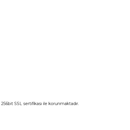
Ds Yedek Parça
z 256bit SSL sertifikası ile korunmaktadır.