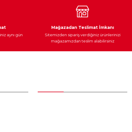
Araç Yağları
Yedek Parça
mat
Mağazadan Teslimat İmkanı
iniz aynı gün
Sitemizden sipariş verdiğiniz ürünlerinizi
mağazamızdan teslim alabilirsiniz
Alışveriş
Üyelik Sözleşmesi
Mesafeli Satış Sözleşmesi
Gizlilik ve Güvenlik