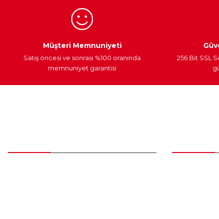
Bu ürüne benzer farklı alternatifler olmalı.
Egzoz Sistemi
Periyodik Bakım
Fren Diskleri
Müşteri Memnuniyeti
Güve
Satış öncesi ve sonrası %100 oranında
256 Bit SSL S
memnuniyet garantisi
gü
Müşteri Hizmetleri
Parça Gö
0 (312) 385 20 00
Yeni Üyelik
Üye Girişi
0554 560 06 06
Şifremi Unut