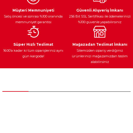
Ürün resmi kalitesiz, bozuk veya görüntülenemiyor.
Egzoz Sistemi
Periyodik Bakım
Fren Diskleri
Ürün açıklamasında eksik bilgiler bulunuyor.
Müşteri Memnuniyeti
Güvenli Alışveriş İmkanı
Satış öncesi ve sonrası %100 oranında
256 Bit SSL Sertifikası ile ödemelerinizi
Ürün bilgilerinde hatalar bulunuyor.
memnuniyet garantisi
%100 güvenle yapabilirsiniz
Ürün fiyatı diğer sitelerden daha pahalı.
Bu ürüne benzer farklı alternatifler olmalı.
Ateşleme Sistemi
Elektronik Güç
Araç Farları
Araç Yağları
Süper Hızlı Teslimat
Mağazadan Teslimat İmkanı
16:00’a kadar ki tüm siparişleriniz aynı
Sitemizden sipariş verdiğiniz
gün kargoda!
ürünlerinizi mağazamızdan teslim
alabilirsiniz
Gönder
Yedek Parça
Müşteri Hizmetleri
0 (312) 385 20 00
0554 560 06 06
İnönü Mahallesi Başkent sanayi sitesi 1763.Sok No:8 Yenimahalle /
Ankara