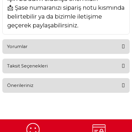
📩 Şase numaranızı sipariş notu kısmında
belirtebilir ya da bizimle iletişime
geçerek paylaşabilirsiniz.
Yorumlar
Taksit Seçenekleri
Bu ürüne ilk yorumu siz yapın!
Önerileriniz
Yorum Yaz
Bu ürünün fiyat bilgisi, resim, ürün açıklamalarında ve diğer
konularda yetersiz gördüğünüz noktaları öneri formunu
kullanarak tarafımıza iletebilirsiniz.
Görüş ve önerileriniz için teşekkür ederiz.