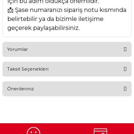
için bu adım oldukça önemlidir.
📩 Şase numaranızı sipariş notu kısmında
belirtebilir ya da bizimle iletişime
geçerek paylaşabilirsiniz.
Yorumlar
Taksit Seçenekleri
Bu ürüne ilk yorumu siz yapın!
Önerileriniz
Yorum Yaz
Bu ürünün fiyat bilgisi, resim, ürün açıklamalarında ve diğer
konularda yetersiz gördüğünüz noktaları öneri formunu
kullanarak tarafımıza iletebilirsiniz.
Görüş ve önerileriniz için teşekkür ederiz.