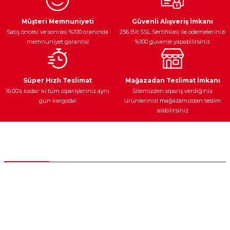
Ürün resmi kalitesiz, bozuk veya görüntülenemiyor.
Egzoz Sistemi
Periyodik Bakım
Fren Diskleri
Ürün açıklamasında eksik bilgiler bulunuyor.
Müşteri Memnuniyeti
Güvenli Alışveriş İmkanı
Satış öncesi ve sonrası %100 oranında
256 Bit SSL Sertifikası ile ödemelerinizi
Ürün bilgilerinde hatalar bulunuyor.
memnuniyet garantisi
%100 güvenle yapabilirsiniz
Ürün fiyatı diğer sitelerden daha pahalı.
Bu ürüne benzer farklı alternatifler olmalı.
Ateşleme Sistemi
Elektronik Güç
Araç Farları
Araç Yağları
Süper Hızlı Teslimat
Mağazadan Teslimat İmkanı
16:00’a kadar ki tüm siparişleriniz aynı
Sitemizden sipariş verdiğiniz
gün kargoda!
ürünlerinizi mağazamızdan teslim
alabilirsiniz
Gönder
Yedek Parça
Müşteri Hizmetleri
0 (312) 385 20 00
0554 560 06 06
İnönü Mahallesi Başkent sanayi sitesi 1763.Sok No:8 Yenimahalle /
Ankara