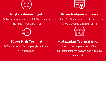
Ürün resmi kalitesiz, bozuk veya görüntülenemiyor.
Egzoz Sistemi
Periyodik Bakım
Fren Diskleri
Ürün açıklamasında eksik bilgiler bulunuyor.
Müşteri Memnuniyeti
Güvenli Alışveriş İmkanı
Satış öncesi ve sonrası %100 oranında
256 Bit SSL Sertifikası ile ödemelerinizi
Ürün bilgilerinde hatalar bulunuyor.
memnuniyet garantisi
%100 güvenle yapabilirsiniz
Ürün fiyatı diğer sitelerden daha pahalı.
Bu ürüne benzer farklı alternatifler olmalı.
Ateşleme Sistemi
Elektronik Güç
Araç Farları
Araç Yağları
Süper Hızlı Teslimat
Mağazadan Teslimat İmkanı
16:00’a kadar ki tüm siparişleriniz aynı
Sitemizden sipariş verdiğiniz
gün kargoda!
ürünlerinizi mağazamızdan teslim
alabilirsiniz
Gönder
Yedek Parça
Müşteri Hizmetleri
0 (312) 385 20 00
0554 560 06 06
İnönü Mahallesi Başkent sanayi sitesi 1763.Sok No:8 Yenimahalle /