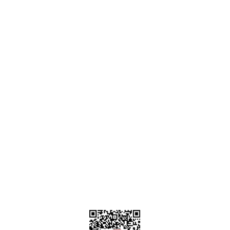
Ankara
destek@parcagonder.com
İletişim Bilgilerimiz
Parça Gönder
Kategoriler
Alışveriş