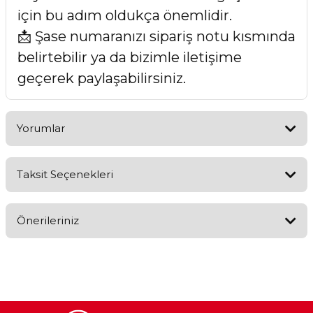
için bu adım oldukça önemlidir.
📩 Şase numaranızı sipariş notu kısmında
belirtebilir ya da bizimle iletişime
geçerek paylaşabilirsiniz.
Yorumlar
Taksit Seçenekleri
Bu ürüne ilk yorumu siz yapın!
Önerileriniz
Yorum Yaz
Bu ürünün fiyat bilgisi, resim, ürün açıklamalarında ve diğer
konularda yetersiz gördüğünüz noktaları öneri formunu
kullanarak tarafımıza iletebilirsiniz.
Görüş ve önerileriniz için teşekkür ederiz.