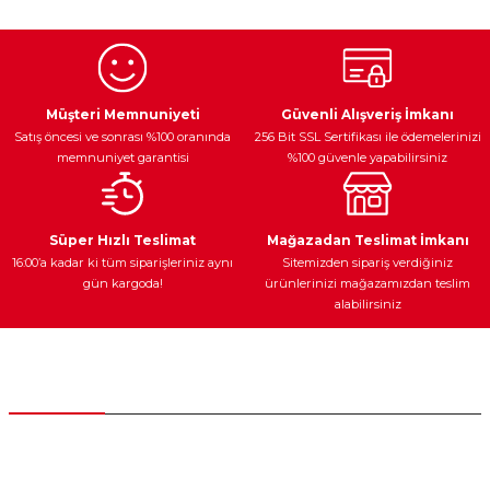
kullanarak tarafımıza iletebilirsiniz.
Görüş ve önerileriniz için teşekkür ederiz.
Ürün resmi kalitesiz, bozuk veya görüntülenemiyor.
Egzoz Sistemi
Periyodik Bakım
Fren Diskleri
Ürün açıklamasında eksik bilgiler bulunuyor.
Müşteri Memnuniyeti
Güvenli Alışveriş İmkanı
Satış öncesi ve sonrası %100 oranında
256 Bit SSL Sertifikası ile ödemelerinizi
Ürün bilgilerinde hatalar bulunuyor.
memnuniyet garantisi
%100 güvenle yapabilirsiniz
Ürün fiyatı diğer sitelerden daha pahalı.
Bu ürüne benzer farklı alternatifler olmalı.
Ateşleme Sistemi
Elektronik Güç
Araç Farları
Araç Yağları
Süper Hızlı Teslimat
Mağazadan Teslimat İmkanı
16:00’a kadar ki tüm siparişleriniz aynı
Sitemizden sipariş verdiğiniz
gün kargoda!
ürünlerinizi mağazamızdan teslim
alabilirsiniz
Gönder
Yedek Parça
Müşteri Hizmetleri
0 (312) 385 20 00
0554 560 06 06