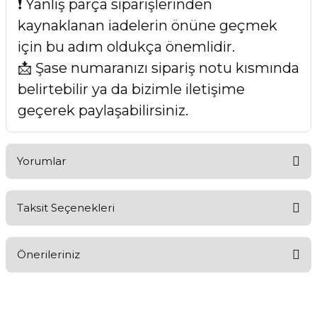
❗ Yanlış parça siparişlerinden
kaynaklanan iadelerin önüne geçmek
için bu adım oldukça önemlidir.
📩 Şase numaranızı sipariş notu kısmında
belirtebilir ya da bizimle iletişime
geçerek paylaşabilirsiniz.
Yorumlar
Taksit Seçenekleri
Bu ürüne ilk yorumu siz yapın!
Önerileriniz
Yorum Yaz
Bu ürünün fiyat bilgisi, resim, ürün açıklamalarında ve diğer
konularda yetersiz gördüğünüz noktaları öneri formunu