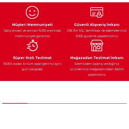
Görüş ve önerileriniz için teşekkür ederiz.
Ürün resmi kalitesiz, bozuk veya görüntülenemiyor.
Egzoz Sistemi
Periyodik Bakım
Fren Diskleri
Ürün açıklamasında eksik bilgiler bulunuyor.
Müşteri Memnuniyeti
Güvenli Alışveriş İmkanı
Satış öncesi ve sonrası %100 oranında
256 Bit SSL Sertifikası ile ödemelerinizi
Ürün bilgilerinde hatalar bulunuyor.
memnuniyet garantisi
%100 güvenle yapabilirsiniz
Ürün fiyatı diğer sitelerden daha pahalı.
Bu ürüne benzer farklı alternatifler olmalı.
Ateşleme Sistemi
Elektronik Güç
Araç Farları
Araç Yağları
Süper Hızlı Teslimat
Mağazadan Teslimat İmkanı
16:00’a kadar ki tüm siparişleriniz aynı
Sitemizden sipariş verdiğiniz
gün kargoda!
ürünlerinizi mağazamızdan teslim
alabilirsiniz
Gönder
Yedek Parça
Müşteri Hizmetleri
0 (312) 385 20 00
0554 560 06 06