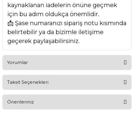
kaynaklanan iadelerin önüne geçmek
için bu adım oldukça önemlidir.
📩 Şase numaranızı sipariş notu kısmında
belirtebilir ya da bizimle iletişime
geçerek paylaşabilirsiniz.
Yorumlar
Taksit Seçenekleri
Bu ürüne ilk yorumu siz yapın!
Önerileriniz
Yorum Yaz
Bu ürünün fiyat bilgisi, resim, ürün açıklamalarında ve diğer
konularda yetersiz gördüğünüz noktaları öneri formunu
kullanarak tarafımıza iletebilirsiniz.