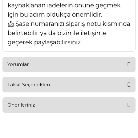
kaynaklanan iadelerin önüne geçmek
için bu adım oldukça önemlidir.
📩 Şase numaranızı sipariş notu kısmında
belirtebilir ya da bizimle iletişime
geçerek paylaşabilirsiniz.
Yorumlar
Taksit Seçenekleri
Bu ürüne ilk yorumu siz yapın!
Önerileriniz
Yorum Yaz
Bu ürünün fiyat bilgisi, resim, ürün açıklamalarında ve diğer
konularda yetersiz gördüğünüz noktaları öneri formunu
kullanarak tarafımıza iletebilirsiniz.