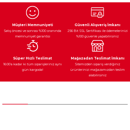
Görüş ve önerileriniz için teşekkür ederiz.
Ürün resmi kalitesiz, bozuk veya görüntülenemiyor.
Egzoz Sistemi
Periyodik Bakım
Fren Diskleri
Ürün açıklamasında eksik bilgiler bulunuyor.
Müşteri Memnuniyeti
Güvenli Alışveriş İmkanı
Satış öncesi ve sonrası %100 oranında
256 Bit SSL Sertifikası ile ödemelerinizi
Ürün bilgilerinde hatalar bulunuyor.
memnuniyet garantisi
%100 güvenle yapabilirsiniz
Ürün fiyatı diğer sitelerden daha pahalı.
Bu ürüne benzer farklı alternatifler olmalı.
Ateşleme Sistemi
Elektronik Güç
Araç Farları
Araç Yağları
Süper Hızlı Teslimat
Mağazadan Teslimat İmkanı
16:00’a kadar ki tüm siparişleriniz aynı
Sitemizden sipariş verdiğiniz
gün kargoda!
ürünlerinizi mağazamızdan teslim
alabilirsiniz
Gönder
Yedek Parça
Müşteri Hizmetleri
0 (312) 385 20 00
0554 560 06 06