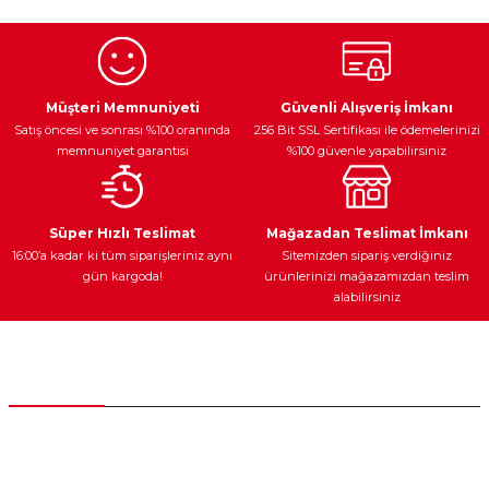
Görüş ve önerileriniz için teşekkür ederiz.
Ürün resmi kalitesiz, bozuk veya görüntülenemiyor.
Egzoz Sistemi
Periyodik Bakım
Fren Diskleri
Ürün açıklamasında eksik bilgiler bulunuyor.
Müşteri Memnuniyeti
Güvenli Alışveriş İmkanı
Satış öncesi ve sonrası %100 oranında
256 Bit SSL Sertifikası ile ödemelerinizi
Ürün bilgilerinde hatalar bulunuyor.
memnuniyet garantisi
%100 güvenle yapabilirsiniz
Ürün fiyatı diğer sitelerden daha pahalı.
Bu ürüne benzer farklı alternatifler olmalı.
Ateşleme Sistemi
Elektronik Güç
Araç Farları
Araç Yağları
Süper Hızlı Teslimat
Mağazadan Teslimat İmkanı
16:00’a kadar ki tüm siparişleriniz aynı
Sitemizden sipariş verdiğiniz
gün kargoda!
ürünlerinizi mağazamızdan teslim
alabilirsiniz
Gönder
Yedek Parça
Müşteri Hizmetleri
0 (312) 385 20 00
0554 560 06 06