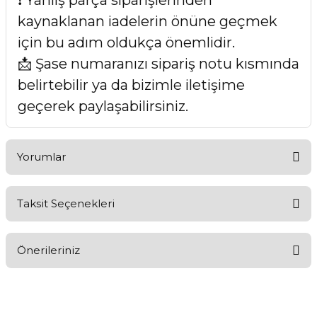
❗ Yanlış parça siparişlerinden
kaynaklanan iadelerin önüne geçmek
için bu adım oldukça önemlidir.
📩 Şase numaranızı sipariş notu kısmında
belirtebilir ya da bizimle iletişime
geçerek paylaşabilirsiniz.
Yorumlar
Taksit Seçenekleri
Bu ürüne ilk yorumu siz yapın!
Önerileriniz
Yorum Yaz
Bu ürünün fiyat bilgisi, resim, ürün açıklamalarında ve diğer
konularda yetersiz gördüğünüz noktaları öneri formunu
kullanarak tarafımıza iletebilirsiniz.