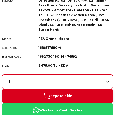
Kategori
Ds Yedek Parça
,
Ön Takım-Arka Takım -
 Fren Teli
 Fren Teli
elezon - Gaz Fren Teli
Aks - Fren - Direksiyon - Motor Şanzuman
a Takım- Aks - Fren - Direksiyon
Takozu - Amortisör - Helezon - Gaz Fren
ıman Takozu - Amortisör -
Teli
,
DS7 Crossback Yedek Parça
,
DS7
adyatör ve Kalorifer Hortumu -
 Fren Teli
adyatör ve Kalorifer Hortumu -
adyatör ve Kalorifer Hortumu -
Crossback (2018-2025)
,
1.5 BlueHdi Euro6
Dizel
,
1.6 PureTech Euro6 Benzin
,
1.6
Turbo Hbrit
adyatör ve Kalorifer Hortumu -
briyaj - Volan - Vites Kolu+Teli
briyaj - Volan - Vites Kolu+Teli
briyaj - Volan - Vites Kolu+Teli
Marka
PSA Orjinal Mopar
Stok Kodu
1610817680-4
ör - Turbo Borusu - Egr - Hava
briyaj - Volan - Vites Kolu+Teli
ör - Turbo Borusu - Egr - Hava
ör - Turbo Borusu - Egr - Hava
Borusu+Egzoz
Borusu+Egzoz
Borusu+Egzoz
Barkod Kodu
1682730480-93476592
ör - Turbo Borusu - Egr - Hava
Fiyat
2.675,00 TL + KDV
 - Şamandıra - Yakıt Hortumu
Borusu+Egzoz
 - Şamandıra - Yakıt Hortumu
 - Şamandıra - Yakıt Hortumu
 - Şamandıra - Yakıt Hortumu
Sepete Ekle
Whatsapp Canlı Destek