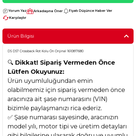
Yorum Yaz
Fiyatı Düşünce Haber Ver
Arkadaşına Öner
Karşılaştır
Ürün Bilgisi
DS DS7 Crossback Rot Kolu Ön Orijinal 1610817680
🔍
Dikkat! Sipariş Vermeden Önce
Lütfen Okuyunuz:
Ürün uyumluluğundan emin
olabilmemiz için sipariş vermeden önce
aracınıza ait şase numarasını (VIN)
bizimle paylaşmanızı rica ederiz.
✅ Şase numarası sayesinde, aracınızın
model yılı, motor tipi ve üretim detayları
gibi bilgilerine ulaşarak doğru ve uyumlu