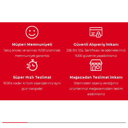
Bu ürünün fiyat bilgisi, resim, ürün açıklamalarında ve diğer
konularda yetersiz gördüğünüz noktaları öneri formunu
kullanarak tarafımıza iletebilirsiniz.
Görüş ve önerileriniz için teşekkür ederiz.
Ürün resmi kalitesiz, bozuk veya görüntülenemiyor.
Egzoz Sistemi
Periyodik Bakım
Fren Diskleri
Ürün açıklamasında eksik bilgiler bulunuyor.
Müşteri Memnuniyeti
Güvenli Alışveriş İmkanı
Satış öncesi ve sonrası %100 oranında
256 Bit SSL Sertifikası ile ödemelerinizi
Ürün bilgilerinde hatalar bulunuyor.
memnuniyet garantisi
%100 güvenle yapabilirsiniz
Ürün fiyatı diğer sitelerden daha pahalı.
Bu ürüne benzer farklı alternatifler olmalı.
Ateşleme Sistemi
Elektronik Güç
Araç Farları
Araç Yağları
Süper Hızlı Teslimat
Mağazadan Teslimat İmkanı
16:00’a kadar ki tüm siparişleriniz aynı
Sitemizden sipariş verdiğiniz
gün kargoda!
ürünlerinizi mağazamızdan teslim
alabilirsiniz
Gönder
Yedek Parça
Müşteri Hizmetleri