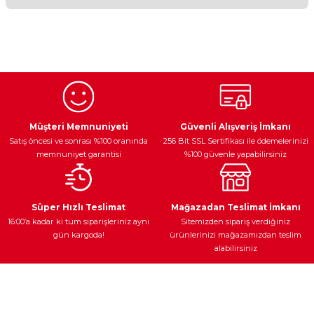
Bu ürünün fiyat bilgisi, resim, ürün açıklamalarında ve diğer
konularda yetersiz gördüğünüz noktaları öneri formunu
kullanarak tarafımıza iletebilirsiniz.
Görüş ve önerileriniz için teşekkür ederiz.
Ürün resmi kalitesiz, bozuk veya görüntülenemiyor.
Egzoz Sistemi
Periyodik Bakım
Fren Diskleri
Ürün açıklamasında eksik bilgiler bulunuyor.
Müşteri Memnuniyeti
Güvenli Alışveriş İmkanı
Satış öncesi ve sonrası %100 oranında
256 Bit SSL Sertifikası ile ödemelerinizi
Ürün bilgilerinde hatalar bulunuyor.
memnuniyet garantisi
%100 güvenle yapabilirsiniz
Ürün fiyatı diğer sitelerden daha pahalı.
Bu ürüne benzer farklı alternatifler olmalı.
Ateşleme Sistemi
Elektronik Güç
Araç Farları
Araç Yağları
Süper Hızlı Teslimat
Mağazadan Teslimat İmkanı
16:00’a kadar ki tüm siparişleriniz aynı
Sitemizden sipariş verdiğiniz
gün kargoda!
ürünlerinizi mağazamızdan teslim
alabilirsiniz
Gönder
Yedek Parça
Müşteri Hizmetleri