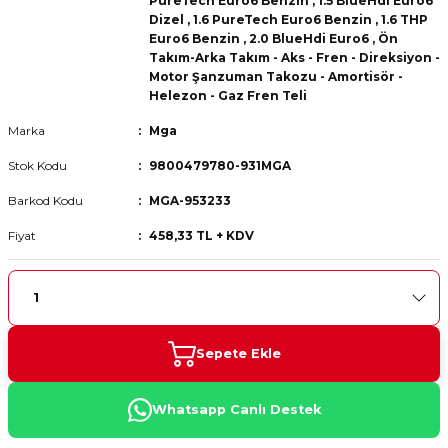
PureTech Euro6 Benzin
,
1.5 BlueHdi Euro6
 Fren Teli
 Fren Teli
elezon - Gaz Fren Teli
Dizel
,
1.6 PureTech Euro6 Benzin
,
1.6 THP
a Takım- Aks - Fren - Direksiyon
Euro6 Benzin
,
2.0 BlueHdi Euro6
,
Ön
ıman Takozu - Amortisör -
Takım-Arka Takım - Aks - Fren - Direksiyon -
adyatör ve Kalorifer Hortumu -
 Fren Teli
adyatör ve Kalorifer Hortumu -
adyatör ve Kalorifer Hortumu -
Motor Şanzuman Takozu - Amortisör -
Helezon - Gaz Fren Teli
adyatör ve Kalorifer Hortumu -
Marka
Mga
briyaj - Volan - Vites Kolu+Teli
briyaj - Volan - Vites Kolu+Teli
briyaj - Volan - Vites Kolu+Teli
Stok Kodu
9800479780-931MGA
ör - Turbo Borusu - Egr - Hava
briyaj - Volan - Vites Kolu+Teli
ör - Turbo Borusu - Egr - Hava
ör - Turbo Borusu - Egr - Hava
Barkod Kodu
MGA-953233
Borusu+Egzoz
Borusu+Egzoz
Borusu+Egzoz
Fiyat
458,33 TL + KDV
ör - Turbo Borusu - Egr - Hava
 - Şamandıra - Yakıt Hortumu
Borusu+Egzoz
 - Şamandıra - Yakıt Hortumu
 - Şamandıra - Yakıt Hortumu
 - Şamandıra - Yakıt Hortumu
Sepete Ekle
Whatsapp Canlı Destek