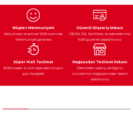
Görüş ve önerileriniz için teşekkür ederiz.
Ürün resmi kalitesiz, bozuk veya görüntülenemiyor.
Egzoz Sistemi
Periyodik Bakım
Fren Diskleri
Ürün açıklamasında eksik bilgiler bulunuyor.
Müşteri Memnuniyeti
Güvenli Alışveriş İmkanı
Satış öncesi ve sonrası %100 oranında
256 Bit SSL Sertifikası ile ödemelerinizi
Ürün bilgilerinde hatalar bulunuyor.
memnuniyet garantisi
%100 güvenle yapabilirsiniz
Ürün fiyatı diğer sitelerden daha pahalı.
Bu ürüne benzer farklı alternatifler olmalı.
Ateşleme Sistemi
Elektronik Güç
Araç Farları
Araç Yağları
Süper Hızlı Teslimat
Mağazadan Teslimat İmkanı
16:00’a kadar ki tüm siparişleriniz aynı
Sitemizden sipariş verdiğiniz
gün kargoda!
ürünlerinizi mağazamızdan teslim
alabilirsiniz
Gönder
Yedek Parça
Müşteri Hizmetleri
0 (312) 385 20 00
0554 560 06 06