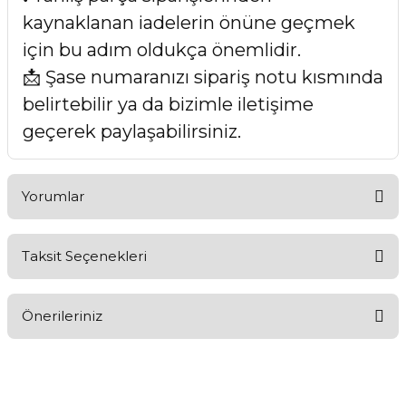
kaynaklanan iadelerin önüne geçmek
için bu adım oldukça önemlidir.
📩 Şase numaranızı sipariş notu kısmında
belirtebilir ya da bizimle iletişime
geçerek paylaşabilirsiniz.
Yorumlar
Taksit Seçenekleri
Bu ürüne ilk yorumu siz yapın!
Önerileriniz
Yorum Yaz
Bu ürünün fiyat bilgisi, resim, ürün açıklamalarında ve diğer
konularda yetersiz gördüğünüz noktaları öneri formunu
kullanarak tarafımıza iletebilirsiniz.