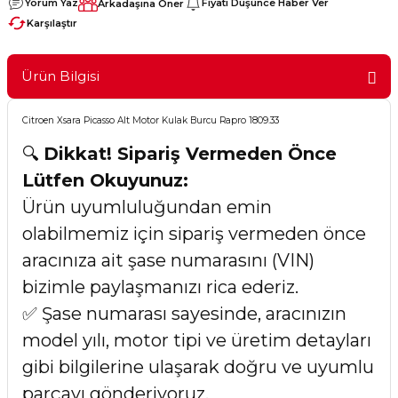
Yorum Yaz
Fiyatı Düşünce Haber Ver
Arkadaşına Öner
Karşılaştır
Ürün Bilgisi
Citroen Xsara Picasso Alt Motor Kulak Burcu Rapro 1809.33
🔍
Dikkat! Sipariş Vermeden Önce
Lütfen Okuyunuz:
Ürün uyumluluğundan emin
olabilmemiz için sipariş vermeden önce
aracınıza ait şase numarasını (VIN)
bizimle paylaşmanızı rica ederiz.
✅ Şase numarası sayesinde, aracınızın
model yılı, motor tipi ve üretim detayları
gibi bilgilerine ulaşarak doğru ve uyumlu
parçayı gönderiyoruz.