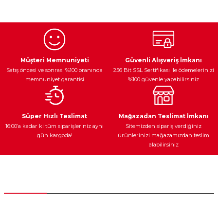
konularda yetersiz gördüğünüz noktaları öneri formunu
kullanarak tarafımıza iletebilirsiniz.
Görüş ve önerileriniz için teşekkür ederiz.
Ürün resmi kalitesiz, bozuk veya görüntülenemiyor.
Egzoz Sistemi
Periyodik Bakım
Fren Diskleri
Ürün açıklamasında eksik bilgiler bulunuyor.
Müşteri Memnuniyeti
Güvenli Alışveriş İmkanı
Satış öncesi ve sonrası %100 oranında
256 Bit SSL Sertifikası ile ödemelerinizi
Ürün bilgilerinde hatalar bulunuyor.
memnuniyet garantisi
%100 güvenle yapabilirsiniz
Ürün fiyatı diğer sitelerden daha pahalı.
Bu ürüne benzer farklı alternatifler olmalı.
Ateşleme Sistemi
Elektronik Güç
Araç Farları
Araç Yağları
Süper Hızlı Teslimat
Mağazadan Teslimat İmkanı
16:00’a kadar ki tüm siparişleriniz aynı
Sitemizden sipariş verdiğiniz
gün kargoda!
ürünlerinizi mağazamızdan teslim
alabilirsiniz
Gönder
Yedek Parça
Müşteri Hizmetleri
0 (312) 385 20 00