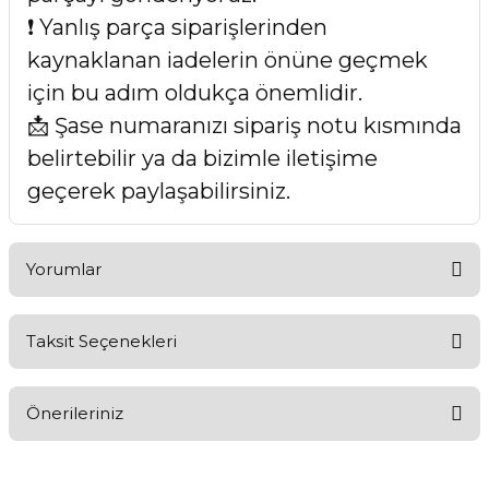
❗ Yanlış parça siparişlerinden
kaynaklanan iadelerin önüne geçmek
için bu adım oldukça önemlidir.
📩 Şase numaranızı sipariş notu kısmında
belirtebilir ya da bizimle iletişime
geçerek paylaşabilirsiniz.
Yorumlar
Taksit Seçenekleri
Bu ürüne ilk yorumu siz yapın!
Önerileriniz
Yorum Yaz
Bu ürünün fiyat bilgisi, resim, ürün açıklamalarında ve diğer