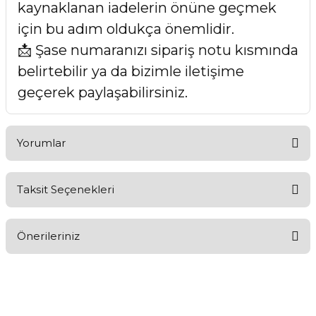
kaynaklanan iadelerin önüne geçmek
için bu adım oldukça önemlidir.
📩 Şase numaranızı sipariş notu kısmında
belirtebilir ya da bizimle iletişime
geçerek paylaşabilirsiniz.
Yorumlar
Taksit Seçenekleri
Bu ürüne ilk yorumu siz yapın!
Önerileriniz
Yorum Yaz
Bu ürünün fiyat bilgisi, resim, ürün açıklamalarında ve diğer
konularda yetersiz gördüğünüz noktaları öneri formunu
kullanarak tarafımıza iletebilirsiniz.
Görüş ve önerileriniz için teşekkür ederiz.