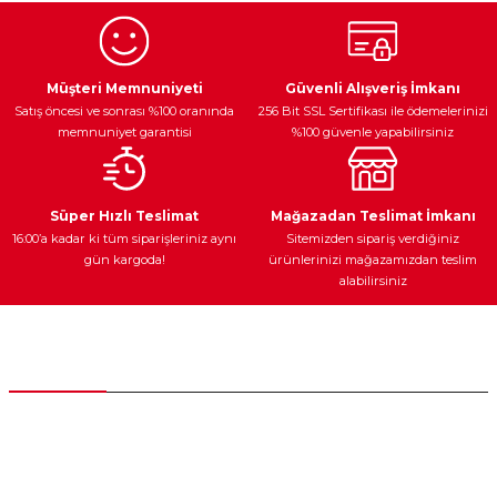
Ürün resmi kalitesiz, bozuk veya görüntülenemiyor.
Egzoz Sistemi
Periyodik Bakım
Fren Diskleri
Ürün açıklamasında eksik bilgiler bulunuyor.
Müşteri Memnuniyeti
Güvenli Alışveriş İmkanı
Satış öncesi ve sonrası %100 oranında
256 Bit SSL Sertifikası ile ödemelerinizi
Ürün bilgilerinde hatalar bulunuyor.
memnuniyet garantisi
%100 güvenle yapabilirsiniz
Ürün fiyatı diğer sitelerden daha pahalı.
Bu ürüne benzer farklı alternatifler olmalı.
Ateşleme Sistemi
Elektronik Güç
Araç Farları
Araç Yağları
Süper Hızlı Teslimat
Mağazadan Teslimat İmkanı
16:00’a kadar ki tüm siparişleriniz aynı
Sitemizden sipariş verdiğiniz
gün kargoda!
ürünlerinizi mağazamızdan teslim
alabilirsiniz
Gönder
Yedek Parça
Müşteri Hizmetleri
0 (312) 385 20 00
0554 560 06 06