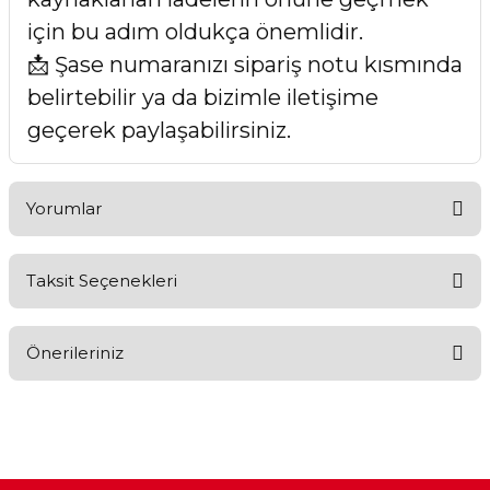
için bu adım oldukça önemlidir.
📩 Şase numaranızı sipariş notu kısmında
belirtebilir ya da bizimle iletişime
geçerek paylaşabilirsiniz.
Yorumlar
Taksit Seçenekleri
Bu ürüne ilk yorumu siz yapın!
Önerileriniz
Yorum Yaz
Bu ürünün fiyat bilgisi, resim, ürün açıklamalarında ve diğer
konularda yetersiz gördüğünüz noktaları öneri formunu
kullanarak tarafımıza iletebilirsiniz.
Görüş ve önerileriniz için teşekkür ederiz.