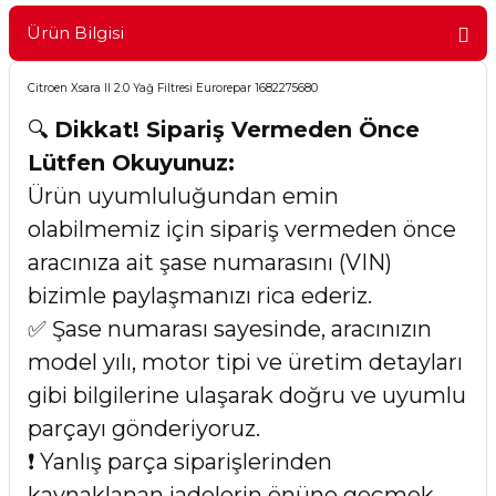
Ürün Bilgisi
Citroen Xsara II 2.0 Yağ Filtresi Eurorepar 1682275680
🔍
Dikkat! Sipariş Vermeden Önce
Lütfen Okuyunuz:
Ürün uyumluluğundan emin
olabilmemiz için sipariş vermeden önce
aracınıza ait şase numarasını (VIN)
bizimle paylaşmanızı rica ederiz.
✅ Şase numarası sayesinde, aracınızın
model yılı, motor tipi ve üretim detayları
gibi bilgilerine ulaşarak doğru ve uyumlu
parçayı gönderiyoruz.
❗ Yanlış parça siparişlerinden
kaynaklanan iadelerin önüne geçmek