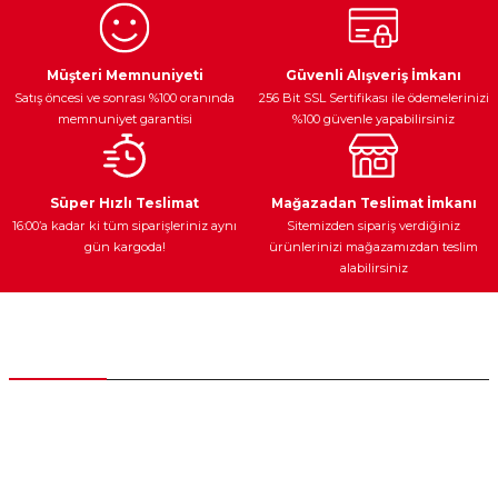
Ürün resmi kalitesiz, bozuk veya görüntülenemiyor.
Egzoz Sistemi
Periyodik Bakım
Fren Diskleri
Ürün açıklamasında eksik bilgiler bulunuyor.
Müşteri Memnuniyeti
Güvenli Alışveriş İmkanı
Satış öncesi ve sonrası %100 oranında
256 Bit SSL Sertifikası ile ödemelerinizi
Ürün bilgilerinde hatalar bulunuyor.
memnuniyet garantisi
%100 güvenle yapabilirsiniz
Ürün fiyatı diğer sitelerden daha pahalı.
Bu ürüne benzer farklı alternatifler olmalı.
Ateşleme Sistemi
Elektronik Güç
Araç Farları
Araç Yağları
Süper Hızlı Teslimat
Mağazadan Teslimat İmkanı
16:00’a kadar ki tüm siparişleriniz aynı
Sitemizden sipariş verdiğiniz
gün kargoda!
ürünlerinizi mağazamızdan teslim
alabilirsiniz
Gönder
Yedek Parça
Müşteri Hizmetleri
0 (312) 385 20 00
0554 560 06 06
İnönü Mahallesi Başkent sanayi sitesi 1763.Sok No:8 Yenimahalle /