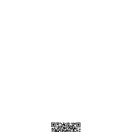
Ankara
destek@parcagonder.com
İletişim Bilgilerimiz
Parça Gönder
Kategoriler
Alışveriş