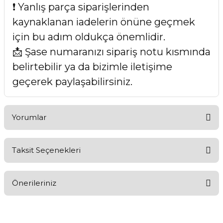
❗ Yanlış parça siparişlerinden
kaynaklanan iadelerin önüne geçmek
için bu adım oldukça önemlidir.
📩 Şase numaranızı sipariş notu kısmında
belirtebilir ya da bizimle iletişime
geçerek paylaşabilirsiniz.
Yorumlar
Taksit Seçenekleri
Bu ürüne ilk yorumu siz yapın!
Önerileriniz
Yorum Yaz
Bu ürünün fiyat bilgisi, resim, ürün açıklamalarında ve diğer
konularda yetersiz gördüğünüz noktaları öneri formunu