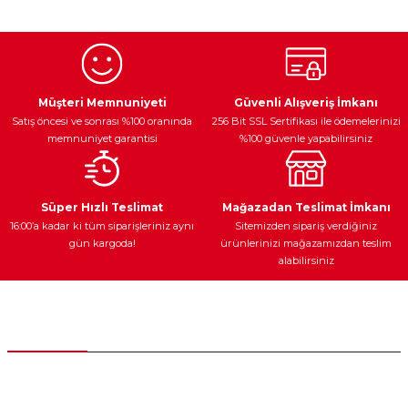
kullanarak tarafımıza iletebilirsiniz.
Görüş ve önerileriniz için teşekkür ederiz.
Ürün resmi kalitesiz, bozuk veya görüntülenemiyor.
Egzoz Sistemi
Periyodik Bakım
Fren Diskleri
Ürün açıklamasında eksik bilgiler bulunuyor.
Müşteri Memnuniyeti
Güvenli Alışveriş İmkanı
Satış öncesi ve sonrası %100 oranında
256 Bit SSL Sertifikası ile ödemelerinizi
Ürün bilgilerinde hatalar bulunuyor.
memnuniyet garantisi
%100 güvenle yapabilirsiniz
Ürün fiyatı diğer sitelerden daha pahalı.
Bu ürüne benzer farklı alternatifler olmalı.
Ateşleme Sistemi
Elektronik Güç
Araç Farları
Araç Yağları
Süper Hızlı Teslimat
Mağazadan Teslimat İmkanı
16:00’a kadar ki tüm siparişleriniz aynı
Sitemizden sipariş verdiğiniz
gün kargoda!
ürünlerinizi mağazamızdan teslim
alabilirsiniz
Gönder
Yedek Parça
Müşteri Hizmetleri
0 (312) 385 20 00