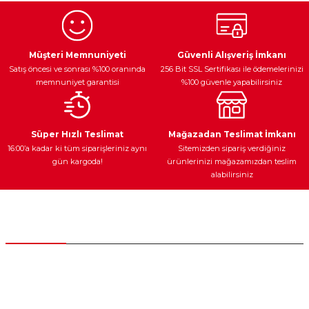
Ürün resmi kalitesiz, bozuk veya görüntülenemiyor.
Egzoz Sistemi
Periyodik Bakım
Fren Diskleri
Ürün açıklamasında eksik bilgiler bulunuyor.
Müşteri Memnuniyeti
Güvenli Alışveriş İmkanı
Satış öncesi ve sonrası %100 oranında
256 Bit SSL Sertifikası ile ödemelerinizi
Ürün bilgilerinde hatalar bulunuyor.
memnuniyet garantisi
%100 güvenle yapabilirsiniz
Ürün fiyatı diğer sitelerden daha pahalı.
Bu ürüne benzer farklı alternatifler olmalı.
Ateşleme Sistemi
Elektronik Güç
Araç Farları
Araç Yağları
Süper Hızlı Teslimat
Mağazadan Teslimat İmkanı
16:00’a kadar ki tüm siparişleriniz aynı
Sitemizden sipariş verdiğiniz
gün kargoda!
ürünlerinizi mağazamızdan teslim
alabilirsiniz
Gönder
Yedek Parça
Müşteri Hizmetleri
0 (312) 385 20 00
0554 560 06 06