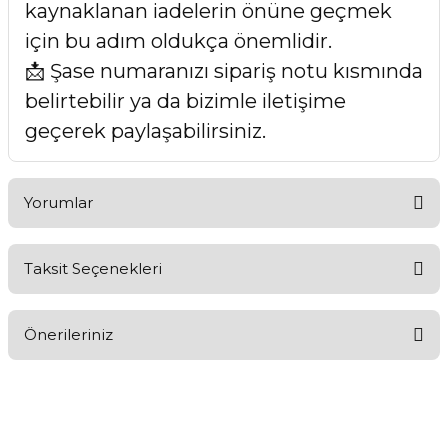
kaynaklanan iadelerin önüne geçmek
için bu adım oldukça önemlidir.
📩 Şase numaranızı sipariş notu kısmında
belirtebilir ya da bizimle iletişime
geçerek paylaşabilirsiniz.
Yorumlar
Taksit Seçenekleri
Bu ürüne ilk yorumu siz yapın!
Önerileriniz
Yorum Yaz
Bu ürünün fiyat bilgisi, resim, ürün açıklamalarında ve diğer
konularda yetersiz gördüğünüz noktaları öneri formunu
kullanarak tarafımıza iletebilirsiniz.
Görüş ve önerileriniz için teşekkür ederiz.