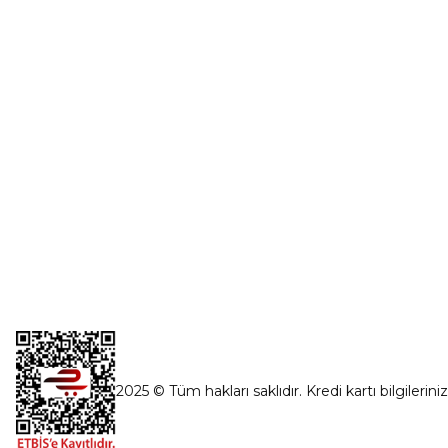
Şifremi Unut
İnönü Mahallesi Başkent sanayi sitesi
1763.Sok No:8 Yenimahalle / Ankara
destek@parcagonder.com
İletişim Bilgilerimiz
2025 © Tüm hakları saklıdır. Kredi kartı bilgilerini