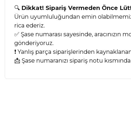
🔍
Dikkat! Sipariş Vermeden Önce Lü
Ürün uyumluluğundan emin olabilmemiz iç
rica ederiz.
✅ Şase numarası sayesinde, aracınızın mod
gönderiyoruz.
❗ Yanlış parça siparişlerinden kaynaklan
📩 Şase numaranızı sipariş notu kısmında b
Bu ürünün fiyat bilgisi, resim, ürün açıklamalarında ve diğer ko
Görüş ve önerileriniz için teşekkür ederiz.
Ürün resmi kalitesiz, bozuk veya görüntülenemiyor.
Ürün açıklamasında eksik bilgiler bulunuyor.
Ürün bilgilerinde hatalar bulunuyor.