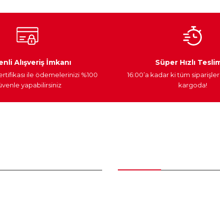
Ateşleme Sistemi
Elektronik Güç
Araç Farları
nli Alışveriş İmkanı
Süper Hızlı Tesli
ertifikası ile ödemelerinizi %100
16:00’a kadar ki tüm siparişler
venle yapabilirsiniz
kargoda!
Gönder
nder
Kategoriler
Bakım Setleri ve kombinler
Peugeot Yedek Parça