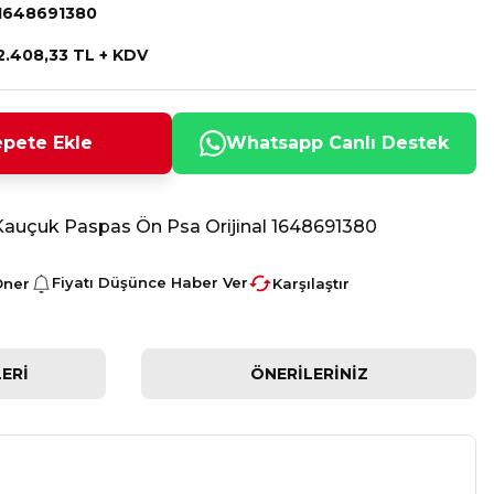
1648691380
2.408,33 TL + KDV
pete Ekle
Whatsapp Canlı Destek
Kauçuk Paspas Ön Psa Orijinal 1648691380
Fiyatı Düşünce Haber Ver
Öner
Karşılaştır
ERI
ÖNERILERINIZ