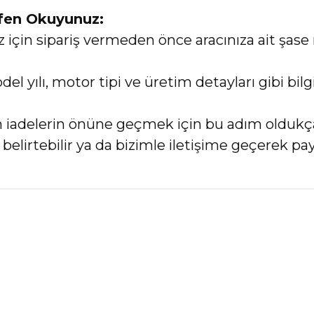
tfen Okuyunuz:
in sipariş vermeden önce aracınıza ait şase 
el yılı, motor tipi ve üretim detayları gibi bi
an iadelerin önüne geçmek için bu adım oldukç
elirtebilir ya da bizimle iletişime geçerek payl
nularda yetersiz gördüğünüz noktaları öneri formunu kullanarak tarafımız
Bu ürüne ilk yorumu siz yapın!
Yorum Yaz