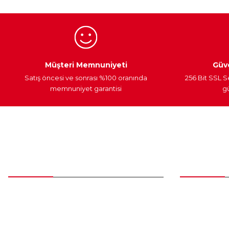
Ürün fiyatı diğer sitelerden daha pahalı.
Bu ürüne benzer farklı alternatifler olmalı.
Egzoz Sistemi
Periyodik Bakım
Fren Diskleri
Müşteri Memnuniyeti
Güve
Satış öncesi ve sonrası %100 oranında
256 Bit SSL S
memnuniyet garantisi
gü
Müşteri Hizmetleri
Parça Gö
0 (312) 385 20 00
Yeni Üyelik
Üye Girişi
0554 560 06 06