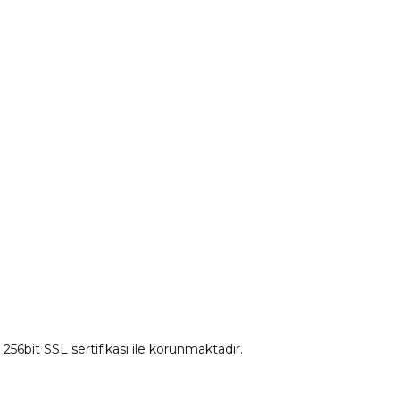
tum
Citroen Yedek Parça
Ds Yedek Parça
z 256bit SSL sertifikası ile korunmaktadır.