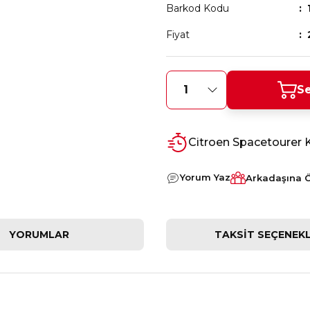
Barkod Kodu
Fiyat
Se
Citroen Spacetourer 
Yorum Yaz
Arkadaşına 
YORUMLAR
TAKSIT SEÇENEKL