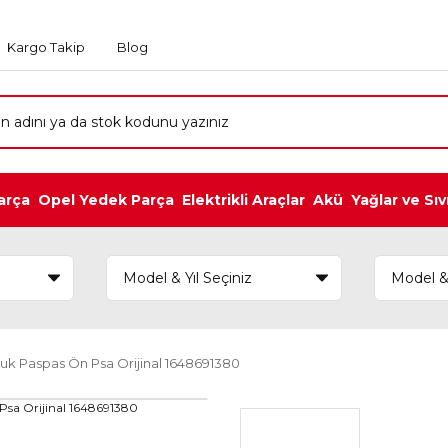
Kargo Takip
Blog
arça
Opel Yedek Parça
Elektrikli Araçlar
Akü
Yağlar ve Sıv
k Paspas Ön Psa Orijinal 1648691380