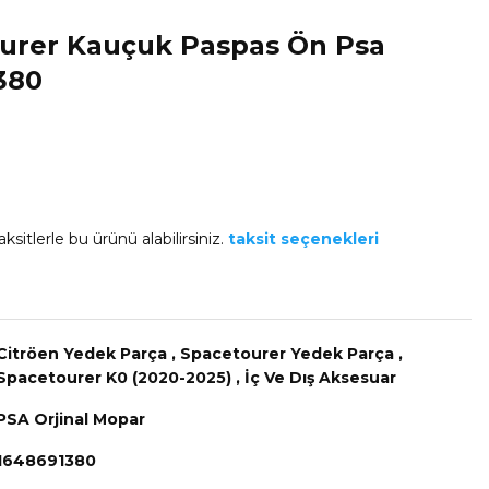
ourer Kauçuk Paspas Ön Psa
380
ksitlerle bu ürünü alabilirsiniz.
taksit seçenekleri
Citröen Yedek Parça
,
Spacetourer Yedek Parça
,
Spacetourer K0 (2020-2025)
,
İç Ve Dış Aksesuar
PSA Orjinal Mopar
1648691380