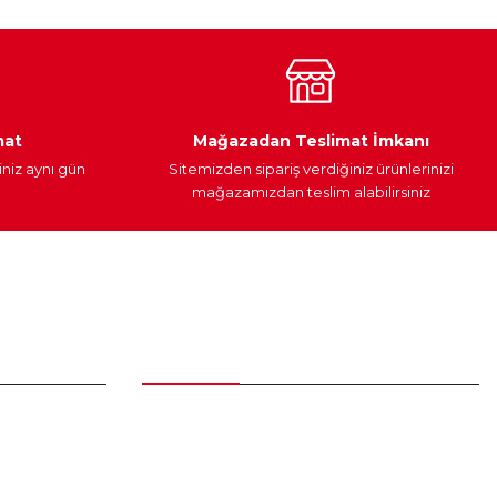
Araç Yağları
Yedek Parça
mat
Mağazadan Teslimat İmkanı
iniz aynı gün
Sitemizden sipariş verdiğiniz ürünlerinizi
mağazamızdan teslim alabilirsiniz
Alışveriş
Üyelik Sözleşmesi
Mesafeli Satış Sözleşmesi