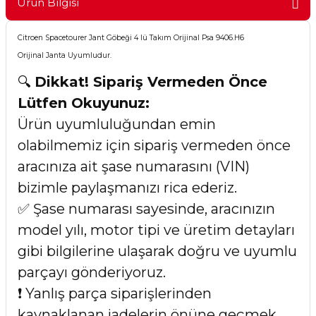
Ürün Bilgisi
Citroen Spacetourer Jant Göbeği 4 lü Takım Orijinal Psa 9406.H6
Orijinal Janta Uyumludur.
🔍
Dikkat! Sipariş Vermeden Önce
Lütfen Okuyunuz:
Ürün uyumluluğundan emin
olabilmemiz için sipariş vermeden önce
aracınıza ait şase numarasını (VIN)
bizimle paylaşmanızı rica ederiz.
✅ Şase numarası sayesinde, aracınızın
model yılı, motor tipi ve üretim detayları
gibi bilgilerine ulaşarak doğru ve uyumlu
parçayı gönderiyoruz.
❗ Yanlış parça siparişlerinden
kaynaklanan iadelerin önüne geçmek