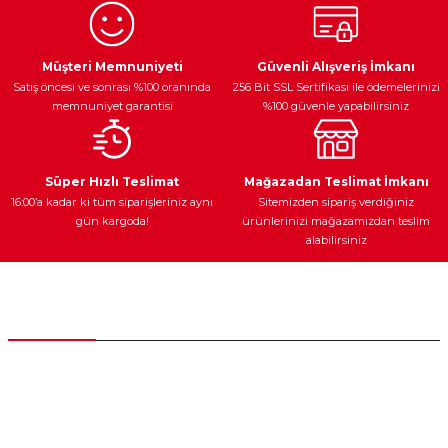
Ürün resmi kalitesiz, bozuk veya görüntülenemiyor.
Egzoz Sistemi
Periyodik Bakım
Fren Diskleri
Ürün açıklamasında eksik bilgiler bulunuyor.
Müşteri Memnuniyeti
Güvenli Alışveriş İmkanı
Satış öncesi ve sonrası %100 oranında
256 Bit SSL Sertifikası ile ödemelerinizi
Ürün bilgilerinde hatalar bulunuyor.
memnuniyet garantisi
%100 güvenle yapabilirsiniz
Ürün fiyatı diğer sitelerden daha pahalı.
Bu ürüne benzer farklı alternatifler olmalı.
Ateşleme Sistemi
Elektronik Güç
Araç Farları
Araç Yağları
Süper Hızlı Teslimat
Mağazadan Teslimat İmkanı
16:00’a kadar ki tüm siparişleriniz aynı
Sitemizden sipariş verdiğiniz
gün kargoda!
ürünlerinizi mağazamızdan teslim
alabilirsiniz
Gönder
Yedek Parça
Müşteri Hizmetleri
0 (312) 385 20 00
0554 560 06 06
İnönü Mahallesi Başkent sanayi sitesi 1763.Sok No:8 Yenimahalle /