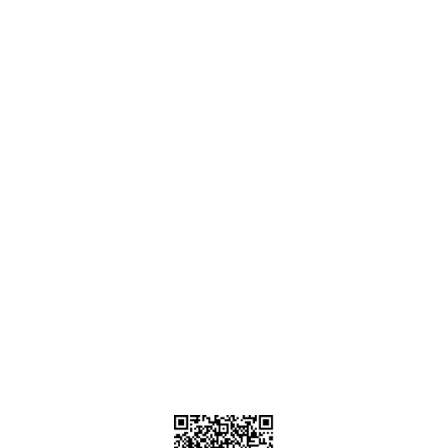
Ankara
destek@parcagonder.com
İletişim Bilgilerimiz
Parça Gönder
Kategoriler
Alışveriş