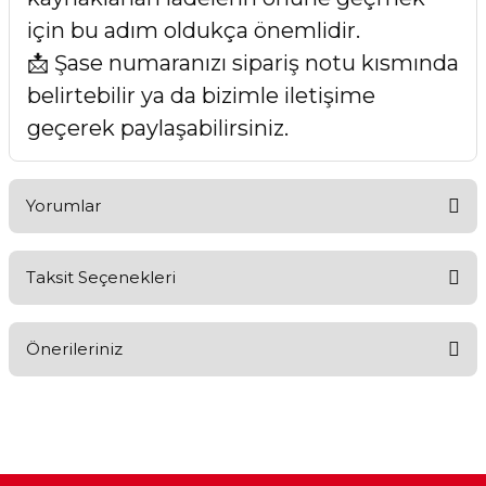
için bu adım oldukça önemlidir.
📩 Şase numaranızı sipariş notu kısmında
belirtebilir ya da bizimle iletişime
geçerek paylaşabilirsiniz.
Yorumlar
Taksit Seçenekleri
Bu ürüne ilk yorumu siz yapın!
Önerileriniz
Yorum Yaz
Bu ürünün fiyat bilgisi, resim, ürün açıklamalarında ve diğer
konularda yetersiz gördüğünüz noktaları öneri formunu
kullanarak tarafımıza iletebilirsiniz.
Görüş ve önerileriniz için teşekkür ederiz.