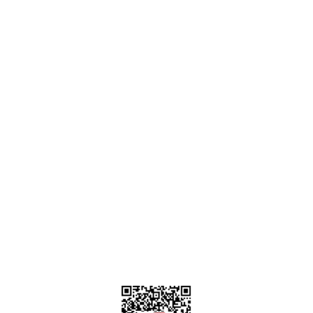
Ankara
destek@parcagonder.com
İletişim Bilgilerimiz
Parça Gönder
Kategoriler
Alışveriş