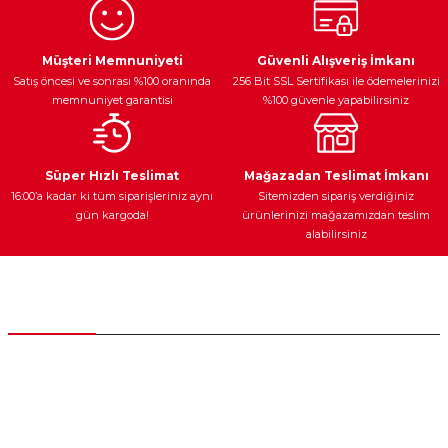
Ürün resmi kalitesiz, bozuk veya görüntülenemiyor.
Egzoz Sistemi
Periyodik Bakım
Fren Diskleri
Ürün açıklamasında eksik bilgiler bulunuyor.
Müşteri Memnuniyeti
Güvenli Alışveriş İmkanı
Satış öncesi ve sonrası %100 oranında
256 Bit SSL Sertifikası ile ödemelerinizi
Ürün bilgilerinde hatalar bulunuyor.
memnuniyet garantisi
%100 güvenle yapabilirsiniz
Ürün fiyatı diğer sitelerden daha pahalı.
Bu ürüne benzer farklı alternatifler olmalı.
Ateşleme Sistemi
Elektronik Güç
Araç Farları
Araç Yağları
Süper Hızlı Teslimat
Mağazadan Teslimat İmkanı
16:00’a kadar ki tüm siparişleriniz aynı
Sitemizden sipariş verdiğiniz
gün kargoda!
ürünlerinizi mağazamızdan teslim
alabilirsiniz
Gönder
Yedek Parça
Müşteri Hizmetleri
0 (312) 385 20 00
0554 560 06 06
İnönü Mahallesi Başkent sanayi sitesi 1763.Sok No:8 Yenimahalle /