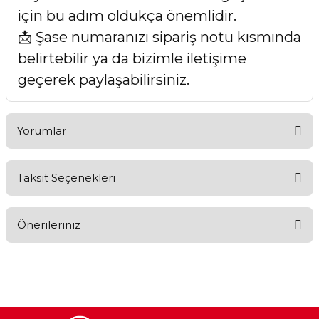
için bu adım oldukça önemlidir.
📩 Şase numaranızı sipariş notu kısmında
belirtebilir ya da bizimle iletişime
geçerek paylaşabilirsiniz.
Yorumlar
Taksit Seçenekleri
Bu ürüne ilk yorumu siz yapın!
Önerileriniz
Yorum Yaz
Bu ürünün fiyat bilgisi, resim, ürün açıklamalarında ve diğer
konularda yetersiz gördüğünüz noktaları öneri formunu
kullanarak tarafımıza iletebilirsiniz.
Görüş ve önerileriniz için teşekkür ederiz.