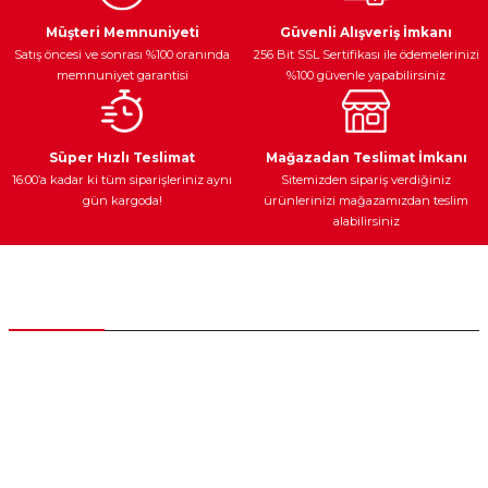
Egzoz Sistemi
Periyodik Bakım
Fren Diskleri
Ürün açıklamasında eksik bilgiler bulunuyor.
Müşteri Memnuniyeti
Güvenli Alışveriş İmkanı
Satış öncesi ve sonrası %100 oranında
256 Bit SSL Sertifikası ile ödemelerinizi
Ürün bilgilerinde hatalar bulunuyor.
memnuniyet garantisi
%100 güvenle yapabilirsiniz
Ürün fiyatı diğer sitelerden daha pahalı.
Bu ürüne benzer farklı alternatifler olmalı.
Ateşleme Sistemi
Elektronik Güç
Araç Farları
Araç Yağları
Süper Hızlı Teslimat
Mağazadan Teslimat İmkanı
16:00’a kadar ki tüm siparişleriniz aynı
Sitemizden sipariş verdiğiniz
gün kargoda!
ürünlerinizi mağazamızdan teslim
alabilirsiniz
Gönder
Yedek Parça
Müşteri Hizmetleri
0 (312) 385 20 00
0554 560 06 06
İnönü Mahallesi Başkent sanayi sitesi 1763.Sok No:8 Yenimahalle /
Ankara