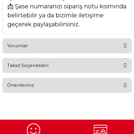
📩 Şase numaranızı sipariş notu kısmında
belirtebilir ya da bizimle iletişime
geçerek paylaşabilirsiniz.
Yorumlar
Taksit Seçenekleri
Bu ürüne ilk yorumu siz yapın!
Önerileriniz
Yorum Yaz
Bu ürünün fiyat bilgisi, resim, ürün açıklamalarında ve diğer
konularda yetersiz gördüğünüz noktaları öneri formunu
kullanarak tarafımıza iletebilirsiniz.
Görüş ve önerileriniz için teşekkür ederiz.
Ürün resmi kalitesiz, bozuk veya görüntülenemiyor.