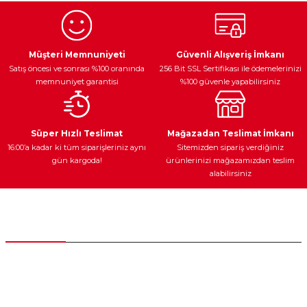
Ürün resmi kalitesiz, bozuk veya görüntülenemiyor.
Egzoz Sistemi
Periyodik Bakım
Fren Diskleri
Ürün açıklamasında eksik bilgiler bulunuyor.
Müşteri Memnuniyeti
Güvenli Alışveriş İmkanı
Satış öncesi ve sonrası %100 oranında
256 Bit SSL Sertifikası ile ödemelerinizi
Ürün bilgilerinde hatalar bulunuyor.
memnuniyet garantisi
%100 güvenle yapabilirsiniz
Ürün fiyatı diğer sitelerden daha pahalı.
Bu ürüne benzer farklı alternatifler olmalı.
Ateşleme Sistemi
Elektronik Güç
Araç Farları
Araç Yağları
Süper Hızlı Teslimat
Mağazadan Teslimat İmkanı
16:00’a kadar ki tüm siparişleriniz aynı
Sitemizden sipariş verdiğiniz
gün kargoda!
ürünlerinizi mağazamızdan teslim
alabilirsiniz
Gönder
Yedek Parça
Müşteri Hizmetleri
0 (312) 385 20 00
0554 560 06 06