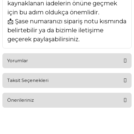
kaynaklanan iadelerin önüne geçmek
için bu adım oldukça önemlidir.
📩 Şase numaranızı sipariş notu kısmında
belirtebilir ya da bizimle iletişime
geçerek paylaşabilirsiniz.
Yorumlar
Taksit Seçenekleri
Bu ürüne ilk yorumu siz yapın!
Önerileriniz
Yorum Yaz
Bu ürünün fiyat bilgisi, resim, ürün açıklamalarında ve diğer
konularda yetersiz gördüğünüz noktaları öneri formunu
kullanarak tarafımıza iletebilirsiniz.
Görüş ve önerileriniz için teşekkür ederiz.