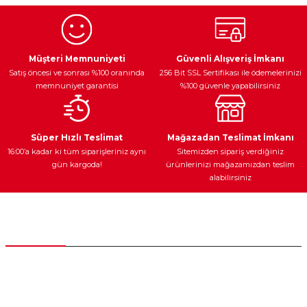
Görüş ve önerileriniz için teşekkür ederiz.
Ürün resmi kalitesiz, bozuk veya görüntülenemiyor.
Egzoz Sistemi
Periyodik Bakım
Fren Diskleri
Ürün açıklamasında eksik bilgiler bulunuyor.
Müşteri Memnuniyeti
Güvenli Alışveriş İmkanı
Satış öncesi ve sonrası %100 oranında
256 Bit SSL Sertifikası ile ödemelerinizi
Ürün bilgilerinde hatalar bulunuyor.
memnuniyet garantisi
%100 güvenle yapabilirsiniz
Ürün fiyatı diğer sitelerden daha pahalı.
Bu ürüne benzer farklı alternatifler olmalı.
Ateşleme Sistemi
Elektronik Güç
Araç Farları
Araç Yağları
Süper Hızlı Teslimat
Mağazadan Teslimat İmkanı
16:00’a kadar ki tüm siparişleriniz aynı
Sitemizden sipariş verdiğiniz
gün kargoda!
ürünlerinizi mağazamızdan teslim
alabilirsiniz
Gönder
Yedek Parça
Müşteri Hizmetleri
0 (312) 385 20 00
0554 560 06 06