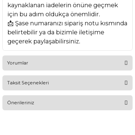
kaynaklanan iadelerin önüne geçmek
için bu adım oldukça önemlidir.
📩 Şase numaranızı sipariş notu kısmında
belirtebilir ya da bizimle iletişime
geçerek paylaşabilirsiniz.
Yorumlar
Taksit Seçenekleri
Bu ürüne ilk yorumu siz yapın!
Önerileriniz
Yorum Yaz
Bu ürünün fiyat bilgisi, resim, ürün açıklamalarında ve diğer
konularda yetersiz gördüğünüz noktaları öneri formunu
kullanarak tarafımıza iletebilirsiniz.