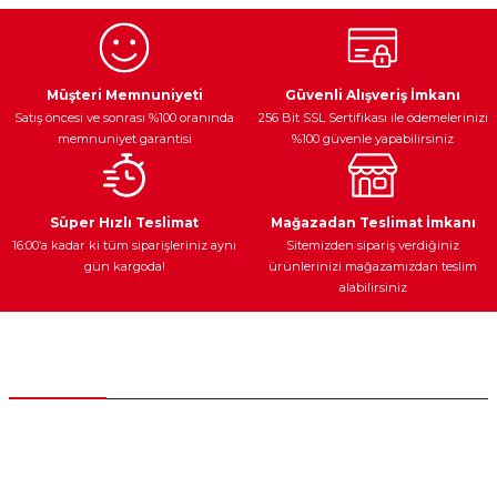
Görüş ve önerileriniz için teşekkür ederiz.
Ürün resmi kalitesiz, bozuk veya görüntülenemiyor.
Egzoz Sistemi
Periyodik Bakım
Fren Diskleri
Ürün açıklamasında eksik bilgiler bulunuyor.
Müşteri Memnuniyeti
Güvenli Alışveriş İmkanı
Satış öncesi ve sonrası %100 oranında
256 Bit SSL Sertifikası ile ödemelerinizi
Ürün bilgilerinde hatalar bulunuyor.
memnuniyet garantisi
%100 güvenle yapabilirsiniz
Ürün fiyatı diğer sitelerden daha pahalı.
Bu ürüne benzer farklı alternatifler olmalı.
Ateşleme Sistemi
Elektronik Güç
Araç Farları
Araç Yağları
Süper Hızlı Teslimat
Mağazadan Teslimat İmkanı
16:00’a kadar ki tüm siparişleriniz aynı
Sitemizden sipariş verdiğiniz
gün kargoda!
ürünlerinizi mağazamızdan teslim
alabilirsiniz
Gönder
Yedek Parça
Müşteri Hizmetleri
0 (312) 385 20 00
0554 560 06 06