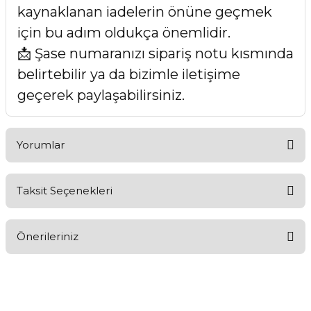
kaynaklanan iadelerin önüne geçmek
için bu adım oldukça önemlidir.
📩 Şase numaranızı sipariş notu kısmında
belirtebilir ya da bizimle iletişime
geçerek paylaşabilirsiniz.
Yorumlar
Taksit Seçenekleri
Bu ürüne ilk yorumu siz yapın!
Önerileriniz
Yorum Yaz
Bu ürünün fiyat bilgisi, resim, ürün açıklamalarında ve diğer
konularda yetersiz gördüğünüz noktaları öneri formunu
kullanarak tarafımıza iletebilirsiniz.