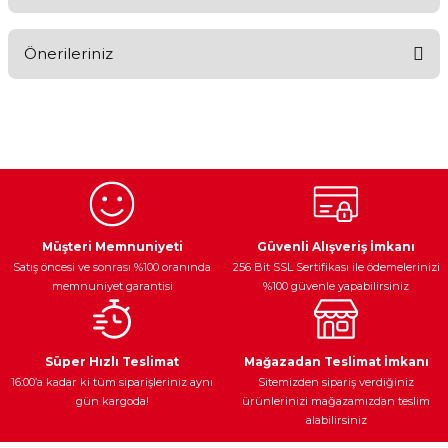
Bu ürüne ilk yorumu siz yapın!
Önerileriniz
Yorum Yaz
Bu ürünün fiyat bilgisi, resim, ürün açıklamalarında ve diğer
konularda yetersiz gördüğünüz noktaları öneri formunu
kullanarak tarafımıza iletebilirsiniz.
Görüş ve önerileriniz için teşekkür ederiz.
Ürün resmi kalitesiz, bozuk veya görüntülenemiyor.
Egzoz Sistemi
Periyodik Bakım
Fren Diskleri
Ürün açıklamasında eksik bilgiler bulunuyor.
Müşteri Memnuniyeti
Güvenli Alışveriş İmkanı
Satış öncesi ve sonrası %100 oranında
256 Bit SSL Sertifikası ile ödemelerinizi
Ürün bilgilerinde hatalar bulunuyor.
memnuniyet garantisi
%100 güvenle yapabilirsiniz
Ürün fiyatı diğer sitelerden daha pahalı.
Bu ürüne benzer farklı alternatifler olmalı.
Ateşleme Sistemi
Elektronik Güç
Araç Farları
Araç Yağları
Süper Hızlı Teslimat
Mağazadan Teslimat İmkanı
16:00’a kadar ki tüm siparişleriniz aynı
Sitemizden sipariş verdiğiniz
gün kargoda!
ürünlerinizi mağazamızdan teslim
alabilirsiniz