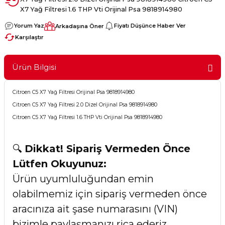
X7 Yağ Filtresi 1.6 THP Vti Orijinal Psa 9818914980
Yorum Yaz
Fiyatı Düşünce Haber Ver
Arkadaşına Öner
Karşılaştır
Ürün Bilgisi
Citroen C5 X7 Yağ Filtresi Orijinal Psa 9818914980
Citroen C5 X7 Yağ Filtresi 2.0 Dizel Orijinal Psa 9818914980
Citroen C5 X7 Yağ Filtresi 1.6 THP Vti Orijinal Psa 9818914980
🔍
Dikkat! Sipariş Vermeden Önce
Lütfen Okuyunuz:
Ürün uyumluluğundan emin
olabilmemiz için sipariş vermeden önce
aracınıza ait şase numarasını (VIN)
bizimle paylaşmanızı rica ederiz.