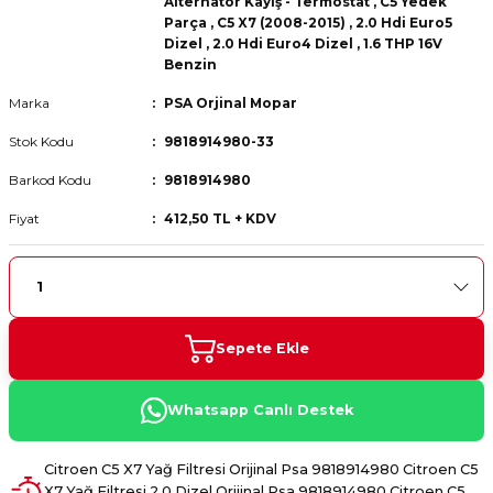
Alternatör Kayış - Termostat
,
C5 Yedek
 Fren Teli
 Fren Teli
elezon - Gaz Fren Teli
Parça
,
C5 X7 (2008-2015)
,
2.0 Hdi Euro5
a Takım- Aks - Fren - Direksiyon
Dizel
,
2.0 Hdi Euro4 Dizel
,
1.6 THP 16V
ıman Takozu - Amortisör -
Benzin
adyatör ve Kalorifer Hortumu -
 Fren Teli
adyatör ve Kalorifer Hortumu -
adyatör ve Kalorifer Hortumu -
Marka
PSA Orjinal Mopar
adyatör ve Kalorifer Hortumu -
Stok Kodu
9818914980-33
briyaj - Volan - Vites Kolu+Teli
briyaj - Volan - Vites Kolu+Teli
briyaj - Volan - Vites Kolu+Teli
Barkod Kodu
9818914980
ör - Turbo Borusu - Egr - Hava
briyaj - Volan - Vites Kolu+Teli
ör - Turbo Borusu - Egr - Hava
ör - Turbo Borusu - Egr - Hava
Fiyat
412,50 TL + KDV
Borusu+Egzoz
Borusu+Egzoz
Borusu+Egzoz
ör - Turbo Borusu - Egr - Hava
 - Şamandıra - Yakıt Hortumu
Borusu+Egzoz
 - Şamandıra - Yakıt Hortumu
 - Şamandıra - Yakıt Hortumu
 - Şamandıra - Yakıt Hortumu
Sepete Ekle
Whatsapp Canlı Destek
Citroen C5 X7 Yağ Filtresi Orijinal Psa 9818914980 Citroen C5
X7 Yağ Filtresi 2.0 Dizel Orijinal Psa 9818914980 Citroen C5