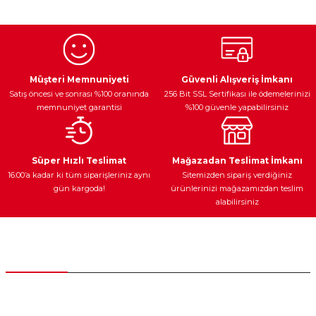
kullanarak tarafımıza iletebilirsiniz.
Görüş ve önerileriniz için teşekkür ederiz.
Ürün resmi kalitesiz, bozuk veya görüntülenemiyor.
Egzoz Sistemi
Periyodik Bakım
Fren Diskleri
Ürün açıklamasında eksik bilgiler bulunuyor.
Müşteri Memnuniyeti
Güvenli Alışveriş İmkanı
Satış öncesi ve sonrası %100 oranında
256 Bit SSL Sertifikası ile ödemelerinizi
Ürün bilgilerinde hatalar bulunuyor.
memnuniyet garantisi
%100 güvenle yapabilirsiniz
Ürün fiyatı diğer sitelerden daha pahalı.
Bu ürüne benzer farklı alternatifler olmalı.
Ateşleme Sistemi
Elektronik Güç
Araç Farları
Araç Yağları
Süper Hızlı Teslimat
Mağazadan Teslimat İmkanı
16:00’a kadar ki tüm siparişleriniz aynı
Sitemizden sipariş verdiğiniz
gün kargoda!
ürünlerinizi mağazamızdan teslim
alabilirsiniz
Gönder
Yedek Parça
Müşteri Hizmetleri
0 (312) 385 20 00