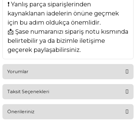
❗ Yanlış parça siparişlerinden
kaynaklanan iadelerin önüne geçmek
için bu adım oldukça önemlidir.
📩 Şase numaranızı sipariş notu kısmında
belirtebilir ya da bizimle iletişime
geçerek paylaşabilirsiniz.
Yorumlar
Taksit Seçenekleri
Bu ürüne ilk yorumu siz yapın!
Önerileriniz
Yorum Yaz
Bu ürünün fiyat bilgisi, resim, ürün açıklamalarında ve diğer
konularda yetersiz gördüğünüz noktaları öneri formunu