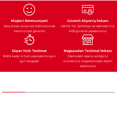
Ürün resmi kalitesiz, bozuk veya görüntülenemiyor.
Egzoz Sistemi
Periyodik Bakım
Fren Diskleri
Ürün açıklamasında eksik bilgiler bulunuyor.
Müşteri Memnuniyeti
Güvenli Alışveriş İmkanı
Satış öncesi ve sonrası %100 oranında
256 Bit SSL Sertifikası ile ödemelerinizi
Ürün bilgilerinde hatalar bulunuyor.
memnuniyet garantisi
%100 güvenle yapabilirsiniz
Ürün fiyatı diğer sitelerden daha pahalı.
Bu ürüne benzer farklı alternatifler olmalı.
Ateşleme Sistemi
Elektronik Güç
Araç Farları
Araç Yağları
Süper Hızlı Teslimat
Mağazadan Teslimat İmkanı
16:00’a kadar ki tüm siparişleriniz aynı
Sitemizden sipariş verdiğiniz
gün kargoda!
ürünlerinizi mağazamızdan teslim
alabilirsiniz
Gönder
Yedek Parça
Müşteri Hizmetleri
0 (312) 385 20 00
0554 560 06 06