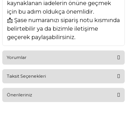
kaynaklanan iadelerin önüne geçmek
için bu adım oldukça önemlidir.
📩 Şase numaranızı sipariş notu kısmında
belirtebilir ya da bizimle iletişime
geçerek paylaşabilirsiniz.
Yorumlar
Taksit Seçenekleri
Bu ürüne ilk yorumu siz yapın!
Önerileriniz
Yorum Yaz
Bu ürünün fiyat bilgisi, resim, ürün açıklamalarında ve diğer
konularda yetersiz gördüğünüz noktaları öneri formunu
kullanarak tarafımıza iletebilirsiniz.
Görüş ve önerileriniz için teşekkür ederiz.