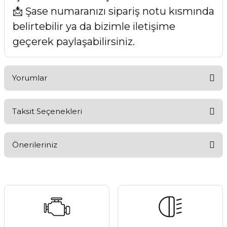
📩 Şase numaranızı sipariş notu kısmında
belirtebilir ya da bizimle iletişime
geçerek paylaşabilirsiniz.
Yorumlar
Taksit Seçenekleri
Bu ürüne ilk yorumu siz yapın!
Önerileriniz
Yorum Yaz
Bu ürünün fiyat bilgisi, resim, ürün açıklamalarında ve diğer
konularda yetersiz gördüğünüz noktaları öneri formunu
kullanarak tarafımıza iletebilirsiniz.
Görüş ve önerileriniz için teşekkür ederiz.
Ürün resmi kalitesiz, bozuk veya görüntülenemiyor.