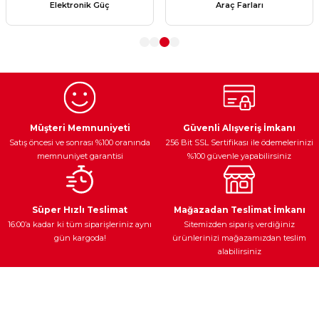
Elektronik Güç
Araç Farları
Ürün açıklamasında eksik bilgiler bulunuyor.
Ürün bilgilerinde hatalar bulunuyor.
Ürün fiyatı diğer sitelerden daha pahalı.
Bu ürüne benzer farklı alternatifler olmalı.
Müşteri Memnuniyeti
Güvenli Alışveriş İmkanı
Satış öncesi ve sonrası %100 oranında
256 Bit SSL Sertifikası ile ödemelerinizi
memnuniyet garantisi
%100 güvenle yapabilirsiniz
Gönder
Süper Hızlı Teslimat
Mağazadan Teslimat İmkanı
16:00’a kadar ki tüm siparişleriniz aynı
Sitemizden sipariş verdiğiniz
gün kargoda!
ürünlerinizi mağazamızdan teslim
alabilirsiniz
Müşteri Hizmetleri