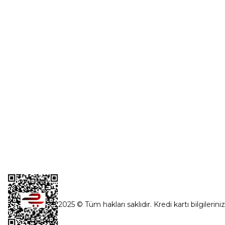
Üye Girişi
0554 560 06 06
Şifremi Unut
İnönü Mahallesi Başkent sanayi sitesi
1763.Sok No:8 Yenimahalle / Ankara
destek@parcagonder.com
İletişim Bilgilerimiz
2025 © Tüm hakları saklıdır. Kredi kartı bilgilerini