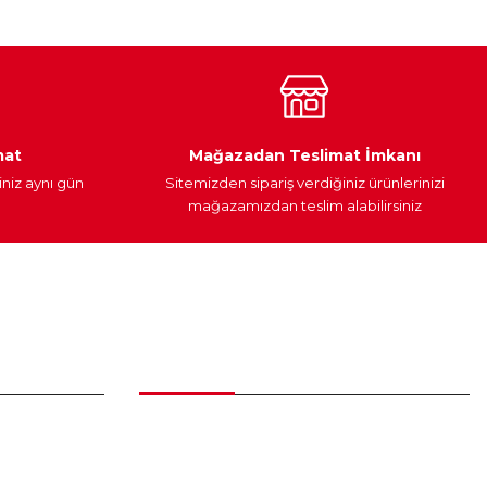
Araç Yağları
Yedek Parça
mat
Mağazadan Teslimat İmkanı
iniz aynı gün
Sitemizden sipariş verdiğiniz ürünlerinizi
mağazamızdan teslim alabilirsiniz
Alışveriş
Üyelik Sözleşmesi