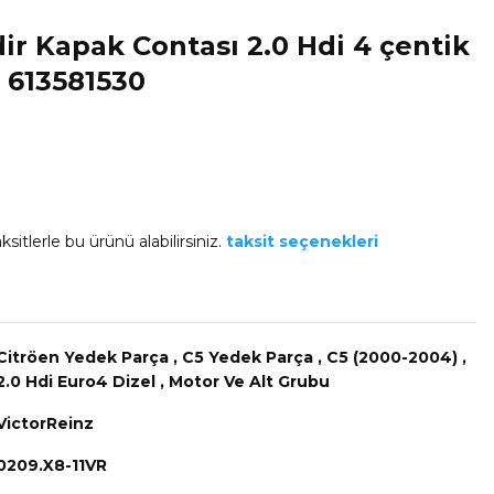
dir Kapak Contası 2.0 Hdi 4 çentik
 613581530
sitlerle bu ürünü alabilirsiniz.
taksit seçenekleri
Citröen Yedek Parça
,
C5 Yedek Parça
,
C5 (2000-2004)
,
2.0 Hdi Euro4 Dizel
,
Motor Ve Alt Grubu
VictorReinz
0209.X8-11VR