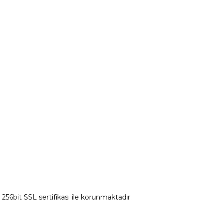
Peugeot Yedek Parça
tum
Citroen Yedek Parça
Ds Yedek Parça
z 256bit SSL sertifikası ile korunmaktadır.