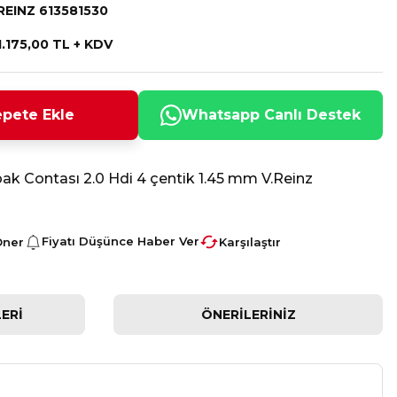
REINZ 613581530
1.175,00 TL + KDV
pete Ekle
Whatsapp Canlı Destek
apak Contası 2.0 Hdi 4 çentik 1.45 mm V.Reinz
Fiyatı Düşünce Haber Ver
Öner
Karşılaştır
ERI
ÖNERILERINIZ