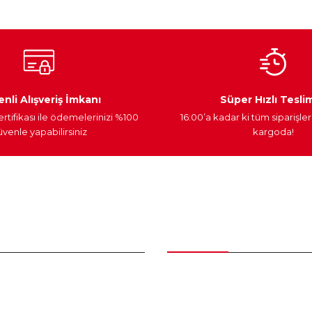
Ateşleme Sistemi
Elektronik Güç
Araç Farları
nli Alışveriş İmkanı
Süper Hızlı Tesli
ertifikası ile ödemelerinizi %100
16:00’a kadar ki tüm siparişler
venle yapabilirsiniz
kargoda!
Gönder
nder
Kategoriler
Bakım Setleri ve kombinler