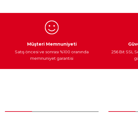
Ürün bilgilerinde hatalar bulunuyor.
Ürün fiyatı diğer sitelerden daha pahalı.
Bu ürüne benzer farklı alternatifler olmalı.
Egzoz Sistemi
Periyodik Bakım
Fren Diskleri
Müşteri Memnuniyeti
Güve
Satış öncesi ve sonrası %100 oranında
256 Bit SSL S
memnuniyet garantisi
gü
Müşteri Hizmetleri
Parça Gö
0 (312) 385 20 00
Yeni Üyelik