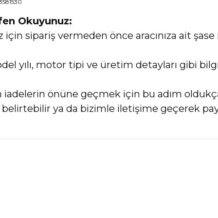
13581530
tfen Okuyunuz:
in sipariş vermeden önce aracınıza ait şase 
el yılı, motor tipi ve üretim detayları gibi bi
an iadelerin önüne geçmek için bu adım oldukç
elirtebilir ya da bizimle iletişime geçerek payl
nularda yetersiz gördüğünüz noktaları öneri formunu kullanarak tarafımız
Bu ürüne ilk yorumu siz yapın!
Yorum Yaz