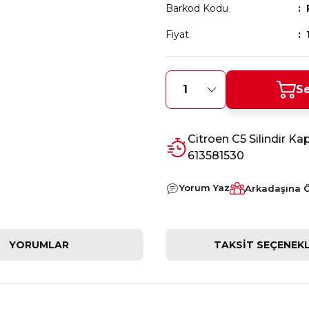
Barkod Kodu
Fiyat
Se
Citroen C5 Silindir K
613581530
Yorum Yaz
Arkadaşına 
YORUMLAR
TAKSIT SEÇENEKL