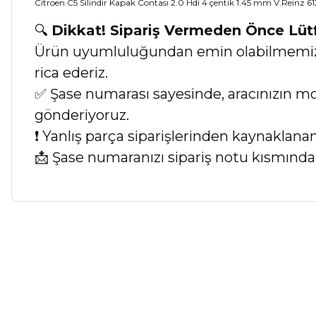
Citroen C5 Silindir Kapak Contası 2.0 Hdi 4 çentik 1.45 mm V.Reinz 6
🔍
Dikkat! Sipariş Vermeden Önce Lü
Ürün uyumluluğundan emin olabilmemiz iç
rica ederiz.
✅ Şase numarası sayesinde, aracınızın mod
gönderiyoruz.
❗ Yanlış parça siparişlerinden kaynaklan
📩 Şase numaranızı sipariş notu kısmında b
Bu ürünün fiyat bilgisi, resim, ürün açıklamalarında ve diğer ko
Görüş ve önerileriniz için teşekkür ederiz.
Ürün resmi kalitesiz, bozuk veya görüntülenemiyor.
Ürün açıklamasında eksik bilgiler bulunuyor.