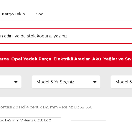
Kargo Takip
Blog
arça
Opel Yedek Parça
Elektrikli Araçlar
Akü
Yağlar ve Sıv
Contası 2.0 Hdi 4 çentik 1.45 mm V.Reinz 613581530