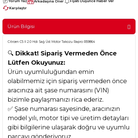
Yorum Yaz
Fiyatı Düşünce Haber Ver
Arkadaşına Öner
Karşılaştır
Ürün Bilgisi
Citroen C5 II 2.0 Hdi Sağ Üst Motor Takozu Rapro R59864
🔍
Dikkat! Sipariş Vermeden Önce
Lütfen Okuyunuz:
Ürün uyumluluğundan emin
olabilmemiz için sipariş vermeden önce
aracınıza ait şase numarasını (VIN)
bizimle paylaşmanızı rica ederiz.
✅ Şase numarası sayesinde, aracınızın
model yılı, motor tipi ve üretim detayları
gibi bilgilerine ulaşarak doğru ve uyumlu
parçayı gönderiyoruz.