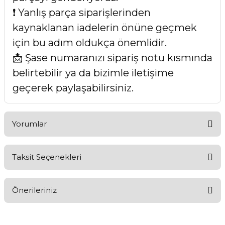
❗ Yanlış parça siparişlerinden
kaynaklanan iadelerin önüne geçmek
için bu adım oldukça önemlidir.
📩 Şase numaranızı sipariş notu kısmında
belirtebilir ya da bizimle iletişime
geçerek paylaşabilirsiniz.
Yorumlar
Taksit Seçenekleri
Bu ürüne ilk yorumu siz yapın!
Önerileriniz
Yorum Yaz
Bu ürünün fiyat bilgisi, resim, ürün açıklamalarında ve diğer