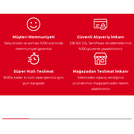
konularda yetersiz gördüğünüz noktaları öneri formunu
kullanarak tarafımıza iletebilirsiniz.
Görüş ve önerileriniz için teşekkür ederiz.
Ürün resmi kalitesiz, bozuk veya görüntülenemiyor.
Egzoz Sistemi
Periyodik Bakım
Fren Diskleri
Ürün açıklamasında eksik bilgiler bulunuyor.
Müşteri Memnuniyeti
Güvenli Alışveriş İmkanı
Satış öncesi ve sonrası %100 oranında
256 Bit SSL Sertifikası ile ödemelerinizi
Ürün bilgilerinde hatalar bulunuyor.
memnuniyet garantisi
%100 güvenle yapabilirsiniz
Ürün fiyatı diğer sitelerden daha pahalı.
Bu ürüne benzer farklı alternatifler olmalı.
Ateşleme Sistemi
Elektronik Güç
Araç Farları
Araç Yağları
Süper Hızlı Teslimat
Mağazadan Teslimat İmkanı
16:00’a kadar ki tüm siparişleriniz aynı
Sitemizden sipariş verdiğiniz
gün kargoda!
ürünlerinizi mağazamızdan teslim
alabilirsiniz
Gönder
Yedek Parça
Müşteri Hizmetleri
0 (312) 385 20 00