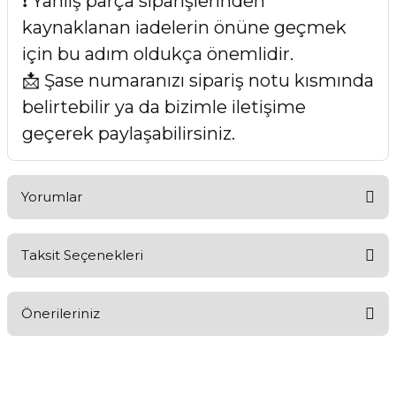
❗ Yanlış parça siparişlerinden
kaynaklanan iadelerin önüne geçmek
için bu adım oldukça önemlidir.
📩 Şase numaranızı sipariş notu kısmında
belirtebilir ya da bizimle iletişime
geçerek paylaşabilirsiniz.
Yorumlar
Taksit Seçenekleri
Bu ürüne ilk yorumu siz yapın!
Önerileriniz
Yorum Yaz
Bu ürünün fiyat bilgisi, resim, ürün açıklamalarında ve diğer
konularda yetersiz gördüğünüz noktaları öneri formunu
kullanarak tarafımıza iletebilirsiniz.