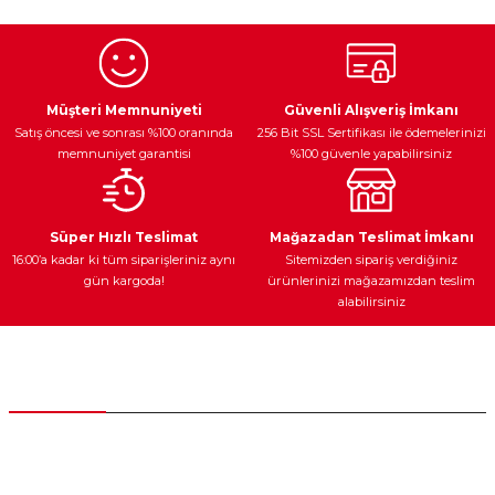
Görüş ve önerileriniz için teşekkür ederiz.
Ürün resmi kalitesiz, bozuk veya görüntülenemiyor.
Egzoz Sistemi
Periyodik Bakım
Fren Diskleri
Ürün açıklamasında eksik bilgiler bulunuyor.
Müşteri Memnuniyeti
Güvenli Alışveriş İmkanı
Satış öncesi ve sonrası %100 oranında
256 Bit SSL Sertifikası ile ödemelerinizi
Ürün bilgilerinde hatalar bulunuyor.
memnuniyet garantisi
%100 güvenle yapabilirsiniz
Ürün fiyatı diğer sitelerden daha pahalı.
Bu ürüne benzer farklı alternatifler olmalı.
Ateşleme Sistemi
Elektronik Güç
Araç Farları
Araç Yağları
Süper Hızlı Teslimat
Mağazadan Teslimat İmkanı
16:00’a kadar ki tüm siparişleriniz aynı
Sitemizden sipariş verdiğiniz
gün kargoda!
ürünlerinizi mağazamızdan teslim
alabilirsiniz
Gönder
Yedek Parça
Müşteri Hizmetleri
0 (312) 385 20 00
0554 560 06 06