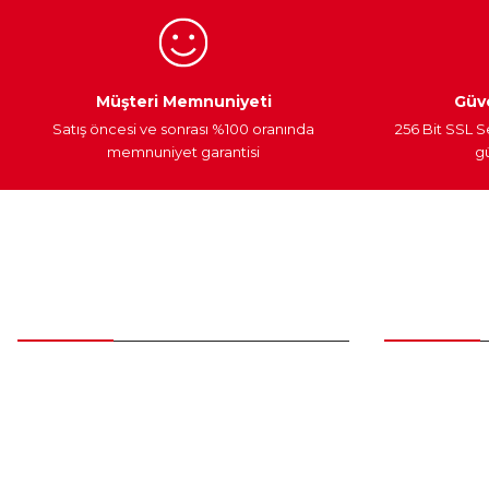
Bu ürüne benzer farklı alternatifler olmalı.
Egzoz Sistemi
Periyodik Bakım
Fren Diskleri
Müşteri Memnuniyeti
Güve
Satış öncesi ve sonrası %100 oranında
256 Bit SSL S
memnuniyet garantisi
gü
Müşteri Hizmetleri
Parça Gö
0 (312) 385 20 00
Yeni Üyelik
Üye Girişi
0554 560 06 06
Şifremi Unut