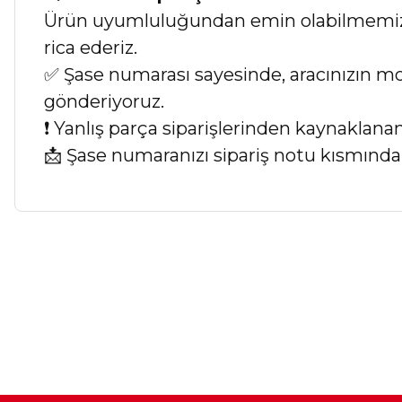
Ürün uyumluluğundan emin olabilmemiz iç
rica ederiz.
✅ Şase numarası sayesinde, aracınızın mod
gönderiyoruz.
❗ Yanlış parça siparişlerinden kaynaklan
📩 Şase numaranızı sipariş notu kısmında b
Bu ürünün fiyat bilgisi, resim, ürün açıklamalarında ve diğer ko
Görüş ve önerileriniz için teşekkür ederiz.
Ürün resmi kalitesiz, bozuk veya görüntülenemiyor.
Ürün açıklamasında eksik bilgiler bulunuyor.
Ürün bilgilerinde hatalar bulunuyor.
Ürün fiyatı diğer sitelerden daha pahalı.