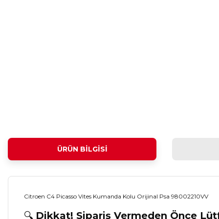
ÜRÜN BILGISI
Citroen C4 Picasso Vites Kumanda Kolu Orijinal Psa 98002210VV
🔍
Dikkat! Sipariş Vermeden Önce Lü