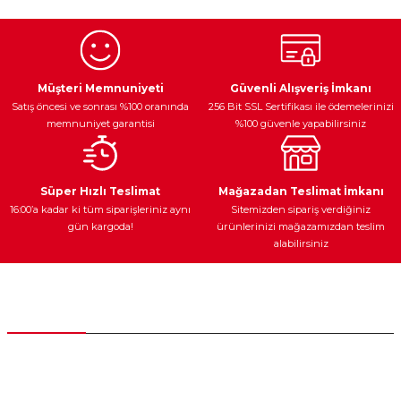
Görüş ve önerileriniz için teşekkür ederiz.
Ürün resmi kalitesiz, bozuk veya görüntülenemiyor.
Egzoz Sistemi
Periyodik Bakım
Fren Diskleri
Ürün açıklamasında eksik bilgiler bulunuyor.
Müşteri Memnuniyeti
Güvenli Alışveriş İmkanı
Satış öncesi ve sonrası %100 oranında
256 Bit SSL Sertifikası ile ödemelerinizi
Ürün bilgilerinde hatalar bulunuyor.
memnuniyet garantisi
%100 güvenle yapabilirsiniz
Ürün fiyatı diğer sitelerden daha pahalı.
Bu ürüne benzer farklı alternatifler olmalı.
Ateşleme Sistemi
Elektronik Güç
Araç Farları
Araç Yağları
Süper Hızlı Teslimat
Mağazadan Teslimat İmkanı
16:00’a kadar ki tüm siparişleriniz aynı
Sitemizden sipariş verdiğiniz
gün kargoda!
ürünlerinizi mağazamızdan teslim
alabilirsiniz
Gönder
Yedek Parça
Müşteri Hizmetleri
0 (312) 385 20 00
0554 560 06 06