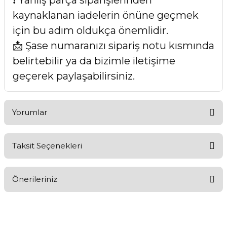
❗ Yanlış parça siparişlerinden
kaynaklanan iadelerin önüne geçmek
için bu adım oldukça önemlidir.
📩 Şase numaranızı sipariş notu kısmında
belirtebilir ya da bizimle iletişime
geçerek paylaşabilirsiniz.
Yorumlar
Taksit Seçenekleri
Bu ürüne ilk yorumu siz yapın!
Önerileriniz
Yorum Yaz
Bu ürünün fiyat bilgisi, resim, ürün açıklamalarında ve diğer
konularda yetersiz gördüğünüz noktaları öneri formunu
kullanarak tarafımıza iletebilirsiniz.