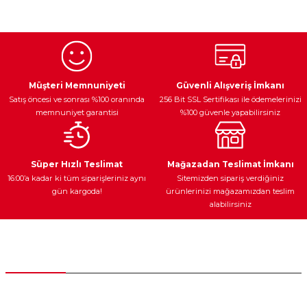
konularda yetersiz gördüğünüz noktaları öneri formunu
kullanarak tarafımıza iletebilirsiniz.
Görüş ve önerileriniz için teşekkür ederiz.
Ürün resmi kalitesiz, bozuk veya görüntülenemiyor.
Egzoz Sistemi
Periyodik Bakım
Fren Diskleri
Ürün açıklamasında eksik bilgiler bulunuyor.
Müşteri Memnuniyeti
Güvenli Alışveriş İmkanı
Satış öncesi ve sonrası %100 oranında
256 Bit SSL Sertifikası ile ödemelerinizi
Ürün bilgilerinde hatalar bulunuyor.
memnuniyet garantisi
%100 güvenle yapabilirsiniz
Ürün fiyatı diğer sitelerden daha pahalı.
Bu ürüne benzer farklı alternatifler olmalı.
Ateşleme Sistemi
Elektronik Güç
Araç Farları
Araç Yağları
Süper Hızlı Teslimat
Mağazadan Teslimat İmkanı
16:00’a kadar ki tüm siparişleriniz aynı
Sitemizden sipariş verdiğiniz
gün kargoda!
ürünlerinizi mağazamızdan teslim
alabilirsiniz
Gönder
Yedek Parça
Müşteri Hizmetleri
0 (312) 385 20 00