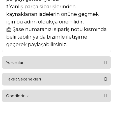
❗ Yanlış parça siparişlerinden
kaynaklanan iadelerin önüne geçmek
için bu adım oldukça önemlidir.
📩 Şase numaranızı sipariş notu kısmında
belirtebilir ya da bizimle iletişime
geçerek paylaşabilirsiniz.
Yorumlar
Taksit Seçenekleri
Bu ürüne ilk yorumu siz yapın!
Önerileriniz
Yorum Yaz
Bu ürünün fiyat bilgisi, resim, ürün açıklamalarında ve diğer