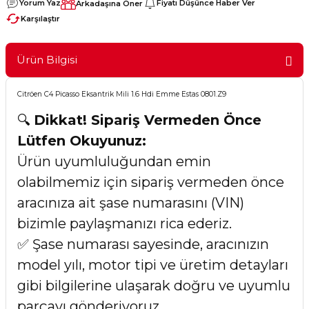
Yorum Yaz
Fiyatı Düşünce Haber Ver
Arkadaşına Öner
Karşılaştır
Ürün Bilgisi
Citröen C4 Picasso Eksantrik Mili 1.6 Hdi Emme Estas 0801.Z9
🔍
Dikkat! Sipariş Vermeden Önce
Lütfen Okuyunuz:
Ürün uyumluluğundan emin
olabilmemiz için sipariş vermeden önce
aracınıza ait şase numarasını (VIN)
bizimle paylaşmanızı rica ederiz.
✅ Şase numarası sayesinde, aracınızın
model yılı, motor tipi ve üretim detayları
gibi bilgilerine ulaşarak doğru ve uyumlu
parçayı gönderiyoruz.