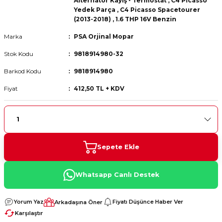
Alternatör Kayış - Termostat
,
C4 Picasso
 Fren Teli
 Fren Teli
elezon - Gaz Fren Teli
Yedek Parça
,
C4 Picasso Spacetourer
a Takım- Aks - Fren - Direksiyon
(2013-2018)
,
1.6 THP 16V Benzin
ıman Takozu - Amortisör -
adyatör ve Kalorifer Hortumu -
 Fren Teli
adyatör ve Kalorifer Hortumu -
adyatör ve Kalorifer Hortumu -
Marka
PSA Orjinal Mopar
Stok Kodu
9818914980-32
adyatör ve Kalorifer Hortumu -
briyaj - Volan - Vites Kolu+Teli
briyaj - Volan - Vites Kolu+Teli
briyaj - Volan - Vites Kolu+Teli
Barkod Kodu
9818914980
Fiyat
412,50 TL + KDV
ör - Turbo Borusu - Egr - Hava
briyaj - Volan - Vites Kolu+Teli
ör - Turbo Borusu - Egr - Hava
ör - Turbo Borusu - Egr - Hava
Borusu+Egzoz
Borusu+Egzoz
Borusu+Egzoz
ör - Turbo Borusu - Egr - Hava
 - Şamandıra - Yakıt Hortumu
Borusu+Egzoz
 - Şamandıra - Yakıt Hortumu
 - Şamandıra - Yakıt Hortumu
Sepete Ekle
 - Şamandıra - Yakıt Hortumu
Whatsapp Canlı Destek
Yorum Yaz
Fiyatı Düşünce Haber Ver
Arkadaşına Öner
Karşılaştır