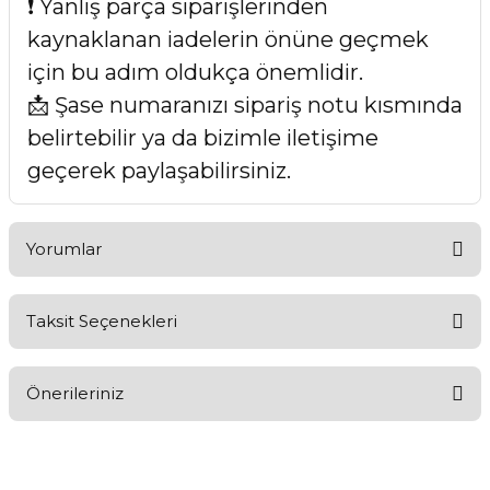
❗ Yanlış parça siparişlerinden
kaynaklanan iadelerin önüne geçmek
için bu adım oldukça önemlidir.
📩 Şase numaranızı sipariş notu kısmında
belirtebilir ya da bizimle iletişime
geçerek paylaşabilirsiniz.
Yorumlar
Taksit Seçenekleri
Bu ürüne ilk yorumu siz yapın!
Önerileriniz
Yorum Yaz
Bu ürünün fiyat bilgisi, resim, ürün açıklamalarında ve diğer
konularda yetersiz gördüğünüz noktaları öneri formunu