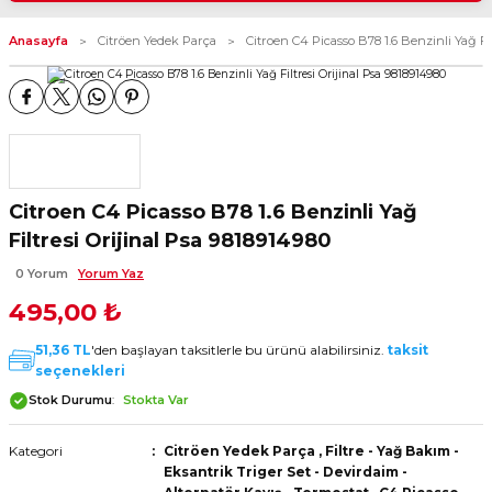
akım - Eksantrik Triger Set -
-Silecek Kolu+Süpürge -
lternatör Kayış - Termostat
-Silecek Kolu+Süpürge -
-Silecek Kolu+Süpürge -
Anasayfa
Citröen Yedek Parça
Citroen C4 Picasso B78 1.6 Benzinli Yağ Fil
ısı - Emniyet Kemeri
ısı - Emniyet Kemeri
ısı - Emniyet Kemeri
-Silecek Kolu+Süpürge -
Torpido - Bagaj ve Kaput
ısı - Emniyet Kemeri
Torpido - Bagaj ve Kaput
Torpido - Bagaj ve Kaput
am Kriko - Kapı Kilit - Kapı
am Kriko - Kapı Kilit - Kapı
am Kriko - Kapı Kilit - Kapı
Gergi - Fitil
Gergi - Fitil
Gergi - Fitil
Torpido - Bagaj ve Kaput
am Kriko - Kapı Kilit - Kapı
esuar
Gergi - Fitil
esuar
esuar
Citroen C4 Picasso B78 1.6 Benzinli Yağ
Filtresi Orijinal Psa 9818914980
ima - Park Sensörü - Cam
esuar
ima - Park Sensörü - Cam
ima - Park Sensörü - Cam
0 Yorum
Yorum Yaz
 Düğmeler - Rezistanslar
 Düğmeler - Rezistanslar
 Düğmeler - Rezistanslar
495,00 ₺
ima - Park Sensörü - Cam
mpon - Cam Izgara - Davlumbaz
 Düğmeler - Rezistanslar
mpon - Cam Izgara - Davlumbaz
mpon - Cam Izgara - Davlumbaz
51,36 TL
'den başlayan taksitlerle bu ürünü alabilirsiniz.
taksit
ta
ta
ta
seçenekleri
mpon - Cam Izgara - Davlumbaz
Stok Durumu
Stokta Var
 Grubu
ta
 Grubu
 Grubu
Kategori
Citröen Yedek Parça
,
Filtre - Yağ Bakım -
 Takım - Aks - Fren - Direksiyon
 Grubu
 Takım - Aks - Fren - Direksiyon
ka Takım - Aks - Fren -
Eksantrik Triger Set - Devirdaim -
uman Takozu - Amortisör -
uman Takozu - Amortisör -
 Motor Şanzuman Takozu -