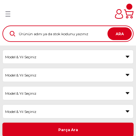
Geri Dön
Geri Dön
Geri Dön
Geri Dön
Geri Dön
Geri Dön
edek Parça
dek Parça
arça
 Parça
raçlar
ri Ve Aksesuarları
ARA
ji - Bobin - Enjektör -
ji - Bobin - Enjektör -
ji - Bobin - Enjektör -
ji - Bobin - Enjektör -
-Silecek Kolu+Süpürge -
IM SETİ
 Kaptör - Müşür - Kelebek Kutusu
 Kaptör - Müşür - Kelebek Kutusu
 Kaptör - Müşür - Kelebek Kutusu
 Kaptör - Müşür - Kelebek Kutusu
ısı - Emniyet Kemeri
Tİ
ar - Stop - Sinyal - Sis -
ar - Stop - Sinyal - Sis -
ar - Stop - Sinyal - Sis -
ar - Stop - Sinyal - Sis -
Torpido - Bagaj ve Kaput
kiz Aynası
kiz Aynası
kiz Aynası
kiz Aynası
am Kriko - Kapı Kilit - Kapı
ETI
Gergi - Fitil
- Jant Kapağı
- Jant Kapağı
- Jant Kapağı
- Jant Kapağı
esuar
esuar
ü - Sigorta Kutusu - Beyin - Beyin
ü - Sigorta Kutusu - Beyin - Beyin
ü - Sigorta Kutusu - Beyin - Beyin
ü - Sigorta Kutusu - Beyin - Beyin
SETİ
yo
yo
yo
yo
 Grubu
KIM SETİ
akım - Eksantrik Triger Set -
or
akım - Eksantrik Triger Set -
akım - Eksantrik Triger Set -
s - Fren - Direksiyon - Motor
lternatör Kayış - Termostat
lternatör Kayış - Termostat
lternatör Kayış - Termostat
ozu - Amortisör - Helezon -
Parça Ara